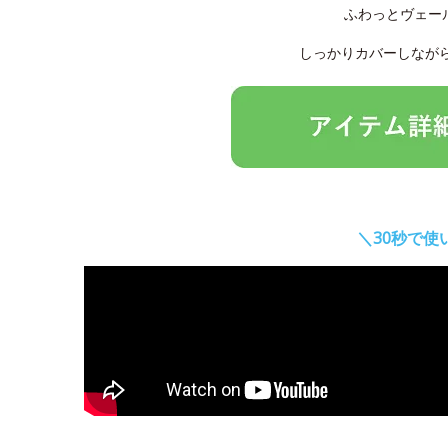
ふわっとヴェー
しっかりカバーしなが
＼30秒で使