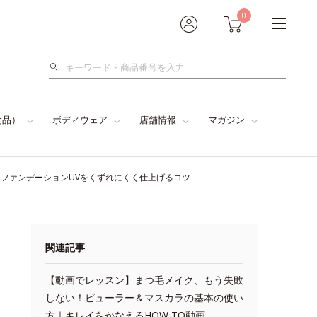
0
検
索
食品）
ボディウェア
店舗情報
マガジン
トファンデーションUVをくずれにくく仕上げるコツ
関連記事
【動画でレッスン】まつ毛メイク、もう失敗
しない！ビューラー＆マスカラの基本の使い
方｜キレイをかなえるHOW TO動画