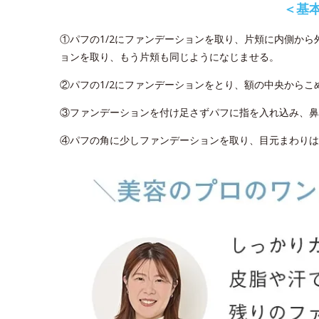
＜基
①パフの1/2にファンデーションを取り、片頬に内側か
ョンを取り、もう片頬も同じようになじませる。
②パフの1/2にファンデーションをとり、額の中央から
③ファンデーションを付け足さずパフに指を入れ込み、鼻
④パフの角に少しファンデーションを取り、目元まわりは