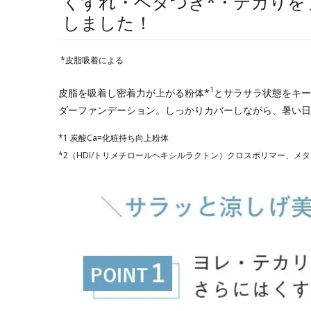
くずれ・ベタつき*・テカりを
しました！
*皮脂吸着による
1
皮脂を吸着し密着力が上がる粉体*
とサラサラ状態をキー
ダーファンデーション。しっかりカバーしながら、暑い日
*1 炭酸Ca=化粧持ち向上粉体
*2（HDI/トリメチロールヘキシルラクトン）クロスポリマー、メ