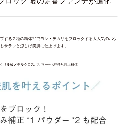
ブロック 夏の定番ファンデが進化
2
プする２種の粉体*
でヨレ・テカリをブロックする大人気のパウ
もサラッと涼しげ美肌に仕上げます。
タクリル酸メチルクロスポリマー=化粧持ち向上粉体