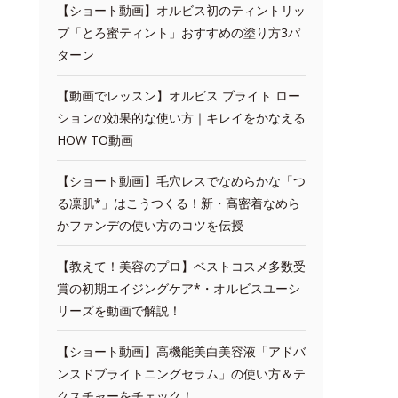
【ショート動画】オルビス初のティントリッ
プ「とろ蜜ティント」おすすめの塗り方3パ
ターン
【動画でレッスン】オルビス ブライト ロー
ションの効果的な使い方｜キレイをかなえる
HOW TO動画
【ショート動画】毛穴レスでなめらかな「つ
る凛肌*」はこうつくる！新・高密着なめら
かファンデの使い方のコツを伝授
【教えて！美容のプロ】ベストコスメ多数受
賞の初期エイジングケア*・オルビスユーシ
リーズを動画で解説！
【ショート動画】高機能美白美容液「アドバ
ンスドブライトニングセラム」の使い方＆テ
クスチャーをチェック！