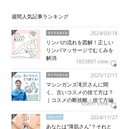
週間人気記事ランキング
2024/03/18
ライフスタイル
リンパの流れを図解！正しい
リンパマッサージでむくみを
解消
1833897 view
2025/12/11
ライフスタイル
マシンガンズ滝沢さんに聞
く、古いコスメの捨て方は？
｜コスメの断捨離・捨て方編
65891 view
2024/11/27
スキンケア
あなたは“薄肌さん”？それと