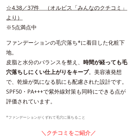
☆4.38／37件 （オルビス「みんなのクチコミ」
より）
※5点満点中
ファンデーションの毛穴落ち*に着目した化粧下
地。
皮脂と水分のバランスを整え、
時間が経っても毛
穴落ちしにくい仕上がりをキープ
。美容液発想
で、乾燥が気になる肌にも配慮された設計です。
SPF50・PA+++で紫外線対策も同時にできる点が
評価されています。
*ファンデーションがくずれて毛穴に落ちること
＼クチコミをご紹介／