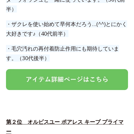
半）
・ザクレを使い始めて早何本だろう…(^^)とにかく
大好きです♪（40代前半）
・毛穴汚れの再付着防止作用にも期待していま
す。（30代後半）
第２位 オルビスユー ポアレス キープ プライマ
ー