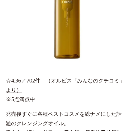
☆4.36／702件 （オルビス「みんなのクチコミ」
より）
※5点満点中
発売後すぐに各種ベストコスメを総ナメにした話
題のクレンジングオイル。