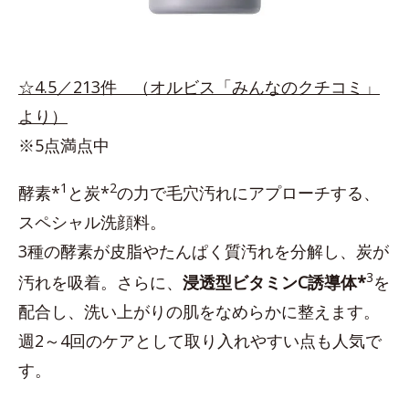
☆4.5／213件 （オルビス「みんなのクチコミ」
より）
※5点満点中
1
2
酵素*
と炭*
の力で毛穴汚れにアプローチする、
スペシャル洗顔料。
3種の酵素が皮脂やたんぱく質汚れを分解し、炭が
3
汚れを吸着。さらに、
浸透型ビタミンC誘導体*
を
配合し、洗い上がりの肌をなめらかに整えます。
週2～4回のケアとして取り入れやすい点も人気で
す。