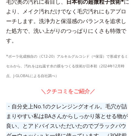
毛穴奥の汚れに着目し、
日本初の超微粒子技術*
に
より、メイク汚れだけでなく毛穴汚れにもアプロ
ーチします。洗浄力と保湿感のバランスを追求し
た処方で、洗い上がりのつっぱりにくさも特徴で
す。
*ポーラ化成独自の（C12-20）アルキルグルコシド（=保湿）で形成するミ
セルから、汚れをはね返す水の膜をつくる技術が日本初（2024年12月時
点、J-GLOBALによる自社調べ）
＼クチコミをご紹介／
・自分史上No.1のクレンジングオイル。毛穴が詰
まりやすい私はBAさんからしっかり落とせる物が
良い、とアドバイスいただいたのでブラックパウ
ダーウォッシュと一緒に使っています。（30代前