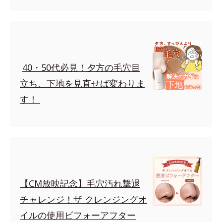
40・50代必見！夕方の毛穴目
立ち、下地を見直せば変わりま
す！
【CM放映記念】毛穴汚れ撃退
チャレンジ！ザ クレンジングオ
イルの使用ビフォーアフター