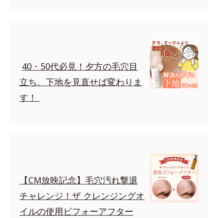
40・50代必見！夕方の毛穴目
立ち、下地を見直せば変わりま
す！
【CM放映記念】毛穴汚れ撃退
チャレンジ！ザ クレンジングオ
イルの使用ビフォーアフター