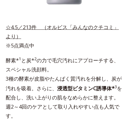
☆4.5／213件 （オルビス「みんなのクチコミ」
より）
※5点満点中
1
2
酵素*
と炭*
の力で毛穴汚れにアプローチする、
スペシャル洗顔料。
3種の酵素が皮脂やたんぱく質汚れを分解し、炭が
3
汚れを吸着。さらに、
浸透型ビタミンC誘導体*
を
配合し、洗い上がりの肌をなめらかに整えます。
週2～4回のケアとして取り入れやすい点も人気で
す。