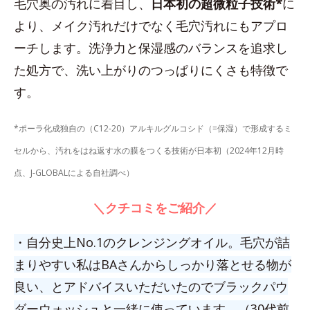
毛穴奥の汚れに着目し、
日本初の超微粒子技術*
に
より、メイク汚れだけでなく毛穴汚れにもアプロ
ーチします。洗浄力と保湿感のバランスを追求し
た処方で、洗い上がりのつっぱりにくさも特徴で
す。
*ポーラ化成独自の（C12-20）アルキルグルコシド（=保湿）で形成するミ
セルから、汚れをはね返す水の膜をつくる技術が日本初（2024年12月時
点、J-GLOBALによる自社調べ）
＼クチコミをご紹介／
・自分史上No.1のクレンジングオイル。毛穴が詰
まりやすい私はBAさんからしっかり落とせる物が
良い、とアドバイスいただいたのでブラックパウ
ダーウォッシュと一緒に使っています。（30代前