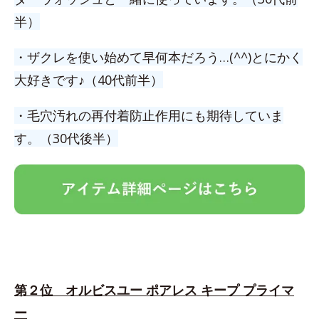
半）
・ザクレを使い始めて早何本だろう…(^^)とにかく
大好きです♪（40代前半）
・毛穴汚れの再付着防止作用にも期待していま
す。（30代後半）
第２位 オルビスユー ポアレス キープ プライマ
ー