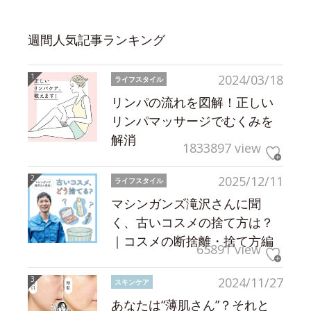
週間人気記事ランキング
2024/03/18
ライフスタイル
リンパの流れを図解！正しい
リンパマッサージでむくみを
解消
1833897 view
2025/12/11
ライフスタイル
マシンガンズ滝沢さんに聞
く、古いコスメの捨て方は？
｜コスメの断捨離・捨て方編
65891 view
2024/11/27
スキンケア
あなたは“薄肌さん”？それと