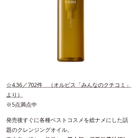
☆4.36／702件 （オルビス「みんなのクチコミ」
より）
※5点満点中
発売後すぐに各種ベストコスメを総ナメにした話
題のクレンジングオイル。