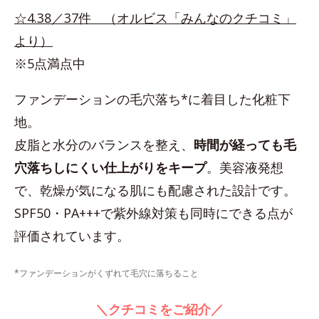
☆4.38／37件 （オルビス「みんなのクチコミ」
より）
※5点満点中
ファンデーションの毛穴落ち*に着目した化粧下
地。
皮脂と水分のバランスを整え、
時間が経っても毛
穴落ちしにくい仕上がりをキープ
。美容液発想
で、乾燥が気になる肌にも配慮された設計です。
SPF50・PA+++で紫外線対策も同時にできる点が
評価されています。
*ファンデーションがくずれて毛穴に落ちること
＼クチコミをご紹介／