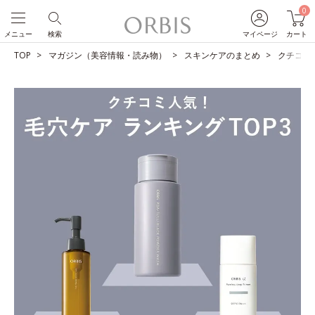
0
メニュー
検索
マイページ
カート
TOP
マガジン（美容情報・読み物）
スキンケアのまとめ
クチコミ