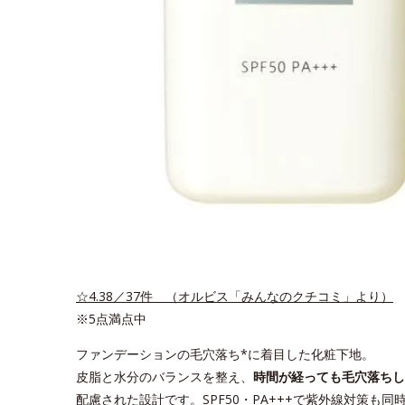
☆4.38／37件 （オルビス「みんなのクチコミ」より）
※5点満点中
ファンデーションの毛穴落ち*に着目した化粧下地。
皮脂と水分のバランスを整え、
時間が経っても毛穴落ちし
配慮された設計です。SPF50・PA+++で紫外線対策も