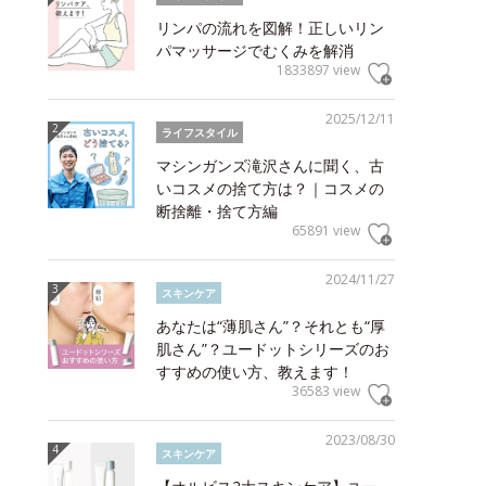
リンパの流れを図解！正しいリン
パマッサージでむくみを解消
1833897 view
2025/12/11
ライフスタイル
マシンガンズ滝沢さんに聞く、古
いコスメの捨て方は？｜コスメの
断捨離・捨て方編
65891 view
2024/11/27
スキンケア
あなたは“薄肌さん”？それとも“厚
肌さん”？ユードットシリーズのお
すすめの使い方、教えます！
36583 view
2023/08/30
スキンケア