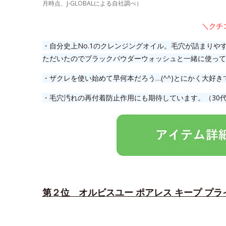
月時点、J-GLOBALによる自社調べ）
＼クチ
・自分史上No.1のクレンジングオイル。毛穴が詰まりや
ただいたのでブラックパウダーウォッシュと一緒に使って
・ザクレを使い始めて早何本だろう…(^^)とにかく大好き
・毛穴汚れの再付着防止作用にも期待しています。（30
第２位 オルビスユー ポアレス キープ プラ