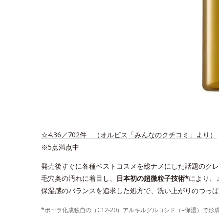
☆4.36／702件 （オルビス「みんなのクチコミ」より）
※5点満点中
発売後すぐに各種ベストコスメを総ナメにした話題のクレ
毛穴奥の汚れに着目し、
日本初の超微粒子技術*
により、
保湿感のバランスを追求した処方で、洗い上がりのつっぱ
*ポーラ化成独自の（C12-20）アルキルグルコシド（=保湿）で形