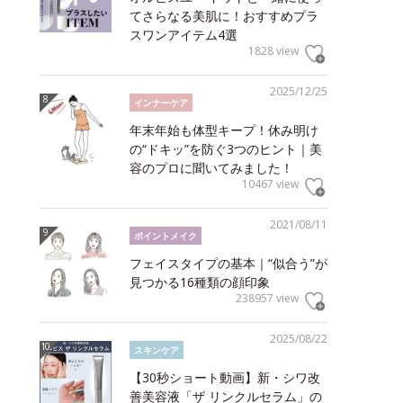
てさらなる美肌に！おすすめプラ
スワンアイテム4選
1828 view
2025/12/25
インナーケア
年末年始も体型キープ！休み明け
の“ドキッ”を防ぐ3つのヒント｜美
容のプロに聞いてみました！
10467 view
2021/08/11
ポイントメイク
フェイスタイプの基本｜“似合う”が
見つかる16種類の顔印象
238957 view
2025/08/22
スキンケア
【30秒ショート動画】新・シワ改
善美容液「ザ リンクルセラム」の