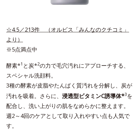
☆4.5／213件 （オルビス「みんなのクチコミ」
より）
※5点満点中
1
2
酵素*
と炭*
の力で毛穴汚れにアプローチする、
スペシャル洗顔料。
3種の酵素が皮脂やたんぱく質汚れを分解し、炭が
3
汚れを吸着。さらに、
浸透型ビタミンC誘導体*
を
配合し、洗い上がりの肌をなめらかに整えます。
週2～4回のケアとして取り入れやすい点も人気で
す。