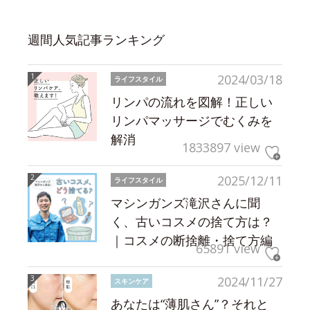
週間人気記事ランキング
2024/03/18
ライフスタイル
リンパの流れを図解！正しい
リンパマッサージでむくみを
解消
1833897 view
2025/12/11
ライフスタイル
マシンガンズ滝沢さんに聞
く、古いコスメの捨て方は？
｜コスメの断捨離・捨て方編
65891 view
2024/11/27
スキンケア
あなたは“薄肌さん”？それと