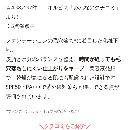
☆4.38／37件 （オルビス「みんなのクチコミ」
より）
※5点満点中
ファンデーションの毛穴落ち*に着目した化粧下
地。
皮脂と水分のバランスを整え、
時間が経っても毛
穴落ちしにくい仕上がりをキープ
。美容液発想
で、乾燥が気になる肌にも配慮された設計です。
SPF50・PA+++で紫外線対策も同時にできる点が
評価されています。
*ファンデーションがくずれて毛穴に落ちること
＼クチコミをご紹介／