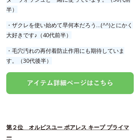
半）
・ザクレを使い始めて早何本だろう…(^^)とにかく
大好きです♪（40代前半）
・毛穴汚れの再付着防止作用にも期待していま
す。（30代後半）
第２位 オルビスユー ポアレス キープ プライマ
ー