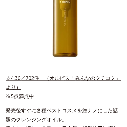
☆4.36／702件 （オルビス「みんなのクチコミ」
より）
※5点満点中
発売後すぐに各種ベストコスメを総ナメにした話
題のクレンジングオイル。