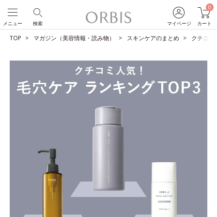
0
メニュー
検索
マイページ
カート
TOP
マガジン（美容情報・読み物）
スキンケアのまとめ
クチコミ