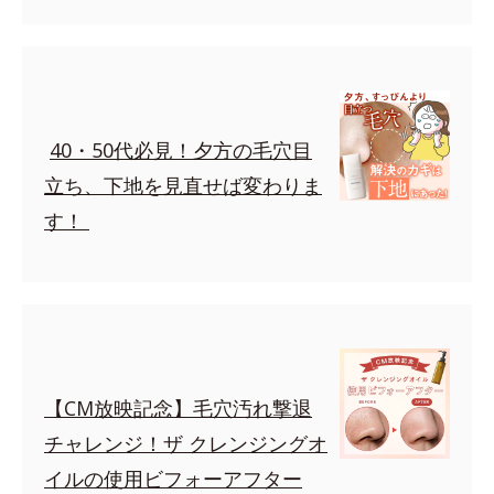
40・50代必見！夕方の毛穴目
立ち、下地を見直せば変わりま
す！
【CM放映記念】毛穴汚れ撃退
チャレンジ！ザ クレンジングオ
イルの使用ビフォーアフター