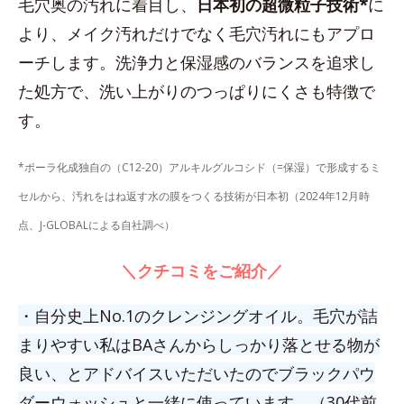
毛穴奥の汚れに着目し、
日本初の超微粒子技術*
に
より、メイク汚れだけでなく毛穴汚れにもアプロ
ーチします。洗浄力と保湿感のバランスを追求し
た処方で、洗い上がりのつっぱりにくさも特徴で
す。
*ポーラ化成独自の（C12-20）アルキルグルコシド（=保湿）で形成するミ
セルから、汚れをはね返す水の膜をつくる技術が日本初（2024年12月時
点、J-GLOBALによる自社調べ）
＼クチコミをご紹介／
・自分史上No.1のクレンジングオイル。毛穴が詰
まりやすい私はBAさんからしっかり落とせる物が
良い、とアドバイスいただいたのでブラックパウ
ダーウォッシュと一緒に使っています。（30代前