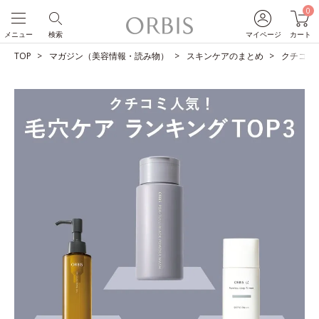
0
メニュー
検索
マイページ
カート
TOP
マガジン（美容情報・読み物）
スキンケアのまとめ
クチコミ