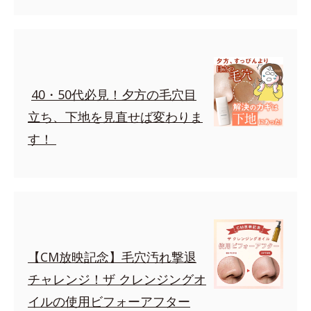
40・50代必見！夕方の毛穴目
立ち、下地を見直せば変わりま
す！
【CM放映記念】毛穴汚れ撃退
チャレンジ！ザ クレンジングオ
イルの使用ビフォーアフター