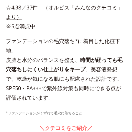
☆4.38／37件 （オルビス「みんなのクチコミ」
より）
※5点満点中
ファンデーションの毛穴落ち*に着目した化粧下
地。
皮脂と水分のバランスを整え、
時間が経っても毛
穴落ちしにくい仕上がりをキープ
。美容液発想
で、乾燥が気になる肌にも配慮された設計です。
SPF50・PA+++で紫外線対策も同時にできる点が
評価されています。
*ファンデーションがくずれて毛穴に落ちること
＼クチコミをご紹介／