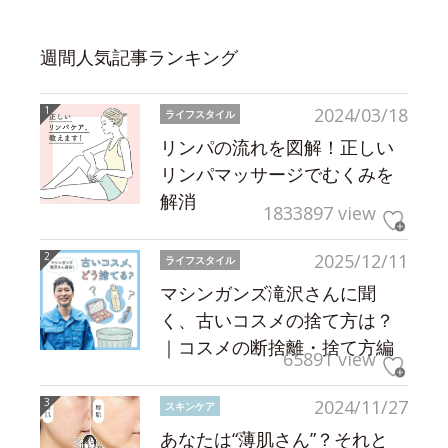
週間人気記事ランキング
2024/03/18
ライフスタイル
リンパの流れを図解！正しい
リンパマッサージでむくみを
解消
1833897 view
2025/12/11
ライフスタイル
マシンガンズ滝沢さんに聞
く、古いコスメの捨て方は？
｜コスメの断捨離・捨て方編
65891 view
2024/11/27
スキンケア
あなたは“薄肌さん”？それと