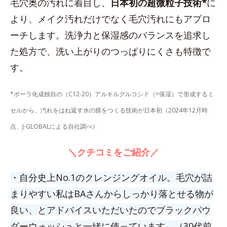
毛穴奥の汚れに着目し、
日本初の超微粒子技術*
に
より、メイク汚れだけでなく毛穴汚れにもアプロ
ーチします。洗浄力と保湿感のバランスを追求し
た処方で、洗い上がりのつっぱりにくさも特徴で
す。
*ポーラ化成独自の（C12-20）アルキルグルコシド（=保湿）で形成するミ
セルから、汚れをはね返す水の膜をつくる技術が日本初（2024年12月時
点、J-GLOBALによる自社調べ）
＼クチコミをご紹介／
・自分史上No.1のクレンジングオイル。毛穴が詰
まりやすい私はBAさんからしっかり落とせる物が
良い、とアドバイスいただいたのでブラックパウ
ダーウォッシュと一緒に使っています。（30代前