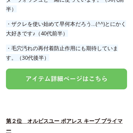
半）
・ザクレを使い始めて早何本だろう…(^^)とにかく
大好きです♪（40代前半）
・毛穴汚れの再付着防止作用にも期待していま
す。（30代後半）
第２位 オルビスユー ポアレス キープ プライマ
ー