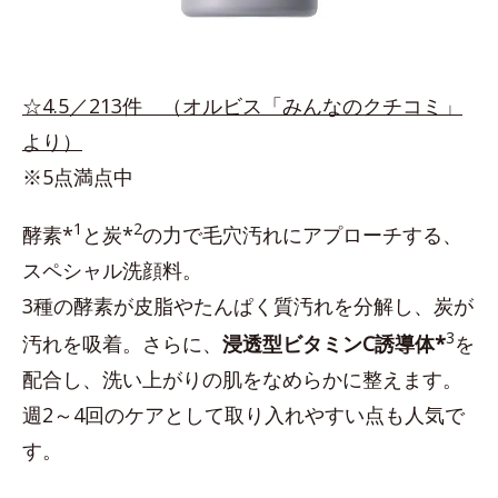
☆4.5／213件 （オルビス「みんなのクチコミ」
より）
※5点満点中
1
2
酵素*
と炭*
の力で毛穴汚れにアプローチする、
スペシャル洗顔料。
3種の酵素が皮脂やたんぱく質汚れを分解し、炭が
3
汚れを吸着。さらに、
浸透型ビタミンC誘導体*
を
配合し、洗い上がりの肌をなめらかに整えます。
週2～4回のケアとして取り入れやすい点も人気で
す。