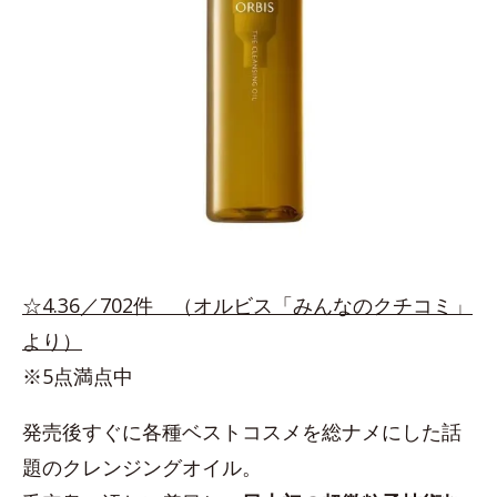
☆4.36／702件 （オルビス「みんなのクチコミ」
より）
※5点満点中
発売後すぐに各種ベストコスメを総ナメにした話
題のクレンジングオイル。