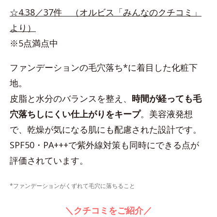
☆4.38／37件 （オルビス「みんなのクチコミ」
より）
※5点満点中
ファンデーションの毛穴落ち*に着目した化粧下
地。
皮脂と水分のバランスを整え、
時間が経っても毛
穴落ちしにくい仕上がりをキープ
。美容液発想
で、乾燥が気になる肌にも配慮された設計です。
SPF50・PA+++で紫外線対策も同時にできる点が
評価されています。
*ファンデーションがくずれて毛穴に落ちること
＼クチコミをご紹介／