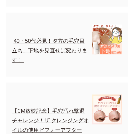
40・50代必見！夕方の毛穴目
立ち、下地を見直せば変わりま
す！
【CM放映記念】毛穴汚れ撃退
チャレンジ！ザ クレンジングオ
イルの使用ビフォーアフター