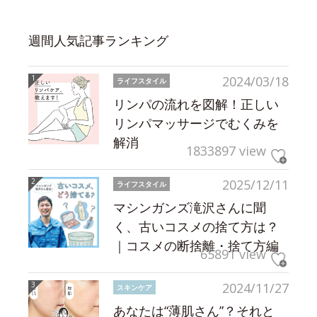
週間人気記事ランキング
2024/03/18
ライフスタイル
リンパの流れを図解！正しい
リンパマッサージでむくみを
解消
1833897 view
2025/12/11
ライフスタイル
マシンガンズ滝沢さんに聞
く、古いコスメの捨て方は？
｜コスメの断捨離・捨て方編
65891 view
2024/11/27
スキンケア
あなたは“薄肌さん”？それと