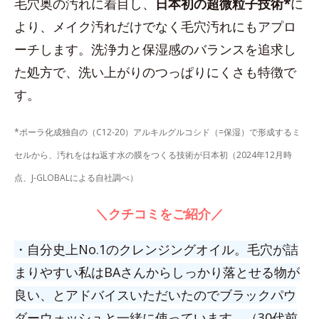
毛穴奥の汚れに着目し、
日本初の超微粒子技術*
に
より、メイク汚れだけでなく毛穴汚れにもアプロ
ーチします。洗浄力と保湿感のバランスを追求し
た処方で、洗い上がりのつっぱりにくさも特徴で
す。
*ポーラ化成独自の（C12-20）アルキルグルコシド（=保湿）で形成するミ
セルから、汚れをはね返す水の膜をつくる技術が日本初（2024年12月時
点、J-GLOBALによる自社調べ）
＼クチコミをご紹介／
・自分史上No.1のクレンジングオイル。毛穴が詰
まりやすい私はBAさんからしっかり落とせる物が
良い、とアドバイスいただいたのでブラックパウ
ダーウォッシュと一緒に使っています。（30代前