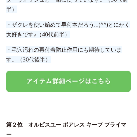
半）
・ザクレを使い始めて早何本だろう…(^^)とにかく
大好きです♪（40代前半）
・毛穴汚れの再付着防止作用にも期待していま
す。（30代後半）
第２位 オルビスユー ポアレス キープ プライマ
ー