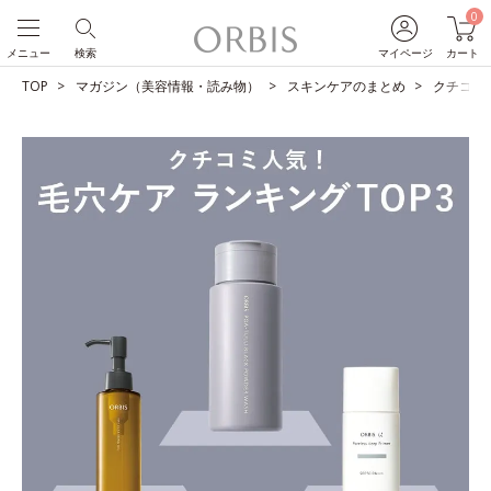
0
メニュー
検索
マイページ
カート
TOP
マガジン（美容情報・読み物）
スキンケアのまとめ
クチコミ