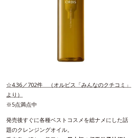
☆4.36／702件 （オルビス「みんなのクチコミ」
より）
※5点満点中
発売後すぐに各種ベストコスメを総ナメにした話
題のクレンジングオイル。