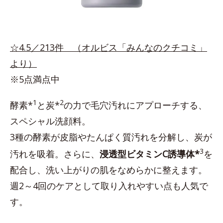
☆4.5／213件 （オルビス「みんなのクチコミ」
より）
※5点満点中
1
2
酵素*
と炭*
の力で毛穴汚れにアプローチする、
スペシャル洗顔料。
3種の酵素が皮脂やたんぱく質汚れを分解し、炭が
3
汚れを吸着。さらに、
浸透型ビタミンC誘導体*
を
配合し、洗い上がりの肌をなめらかに整えます。
週2～4回のケアとして取り入れやすい点も人気で
す。