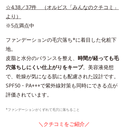
☆4.38／37件 （オルビス「みんなのクチコミ」
より）
※5点満点中
ファンデーションの毛穴落ち*に着目した化粧下
地。
皮脂と水分のバランスを整え、
時間が経っても毛
穴落ちしにくい仕上がりをキープ
。美容液発想
で、乾燥が気になる肌にも配慮された設計です。
SPF50・PA+++で紫外線対策も同時にできる点が
評価されています。
*ファンデーションがくずれて毛穴に落ちること
＼クチコミをご紹介／