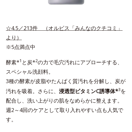
☆4.5／213件 （オルビス「みんなのクチコミ」
より）
※5点満点中
1
2
酵素*
と炭*
の力で毛穴汚れにアプローチする、
スペシャル洗顔料。
3種の酵素が皮脂やたんぱく質汚れを分解し、炭が
3
汚れを吸着。さらに、
浸透型ビタミンC誘導体*
を
配合し、洗い上がりの肌をなめらかに整えます。
週2～4回のケアとして取り入れやすい点も人気で
す。