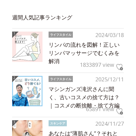
週間人気記事ランキング
2024/03/18
ライフスタイル
リンパの流れを図解！正しい
リンパマッサージでむくみを
解消
1833897 view
2025/12/11
ライフスタイル
マシンガンズ滝沢さんに聞
く、古いコスメの捨て方は？
｜コスメの断捨離・捨て方編
65891 view
2024/11/27
スキンケア
あなたは“薄肌さん”？それと