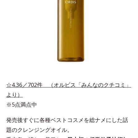
☆4.36／702件 （オルビス「みんなのクチコミ」
より）
※5点満点中
発売後すぐに各種ベストコスメを総ナメにした話
題のクレンジングオイル。