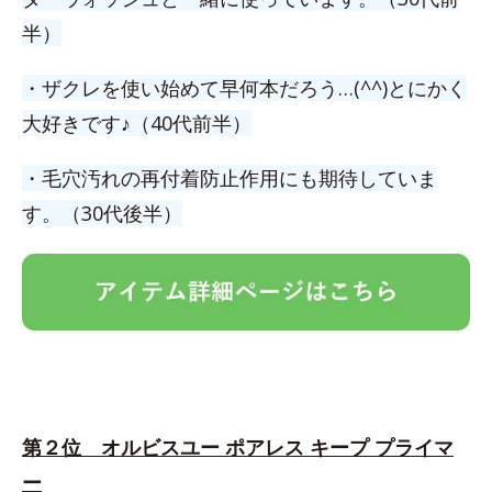
半）
・ザクレを使い始めて早何本だろう…(^^)とにかく
大好きです♪（40代前半）
・毛穴汚れの再付着防止作用にも期待していま
す。（30代後半）
第２位 オルビスユー ポアレス キープ プライマ
ー