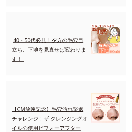
40・50代必見！夕方の毛穴目
立ち、下地を見直せば変わりま
す！
【CM放映記念】毛穴汚れ撃退
チャレンジ！ザ クレンジングオ
イルの使用ビフォーアフター