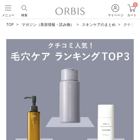
0
メニュー
検索
マイページ
カート
TOP
マガジン（美容情報・読み物）
スキンケアのまとめ
クチコミ