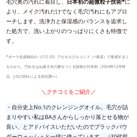
毛穴奥の汚れに着目し、
日本初の超微粒子技術*
に
より、メイク汚れだけでなく毛穴汚れにもアプロ
ーチします。洗浄力と保湿感のバランスを追求し
た処方で、洗い上がりのつっぱりにくさも特徴で
す。
*ポーラ化成独自の（C12-20）アルキルグルコシド（=保湿）で形成するミ
セルから、汚れをはね返す水の膜をつくる技術が日本初（2024年12月時
点、J-GLOBALによる自社調べ）
＼クチコミをご紹介／
・自分史上No.1のクレンジングオイル。毛穴が詰
まりやすい私はBAさんからしっかり落とせる物が
良い、とアドバイスいただいたのでブラックパウ
ダーウォッシュと一緒に使っています。（30代前