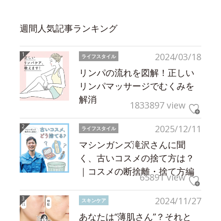
週間人気記事ランキング
2024/03/18
ライフスタイル
リンパの流れを図解！正しい
リンパマッサージでむくみを
解消
1833897 view
2025/12/11
ライフスタイル
マシンガンズ滝沢さんに聞
く、古いコスメの捨て方は？
｜コスメの断捨離・捨て方編
65891 view
2024/11/27
スキンケア
あなたは“薄肌さん”？それと