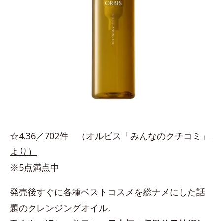
☆4.36／702件 （オルビス「みんなのクチコミ」
より）
※5点満点中
発売後すぐに各種ベストコスメを総ナメにした話
題のクレンジングオイル。