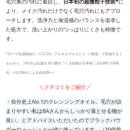
毛穴奥の汚れに着目し、
日本初の超微粒子技術*
に
より、メイク汚れだけでなく毛穴汚れにもアプロ
ーチします。洗浄力と保湿感のバランスを追求し
た処方で、洗い上がりのつっぱりにくさも特徴で
す。
*ポーラ化成独自の（C12-20）アルキルグルコシド（=保湿）で形成するミ
セルから、汚れをはね返す水の膜をつくる技術が日本初（2024年12月時
点、J-GLOBALによる自社調べ）
＼クチコミをご紹介／
・自分史上No.1のクレンジングオイル。毛穴が詰
まりやすい私はBAさんからしっかり落とせる物が
良い、とアドバイスいただいたのでブラックパウ
ダーウォッシュと一緒に使っています。（30代前