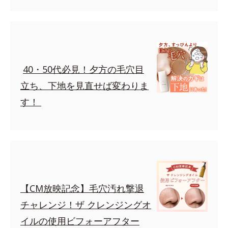
40・50代必見！夕方の毛穴目
立ち、下地を見直せば変わりま
す！
【CM放映記念】毛穴汚れ撃退
チャレンジ！ザ クレンジングオ
イルの使用ビフォーアフター