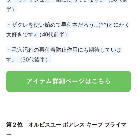
半）
・ザクレを使い始めて早何本だろう…(^^)とにかく
大好きです♪（40代前半）
・毛穴汚れの再付着防止作用にも期待していま
す。（30代後半）
第２位 オルビスユー ポアレス キープ プライマ
ー