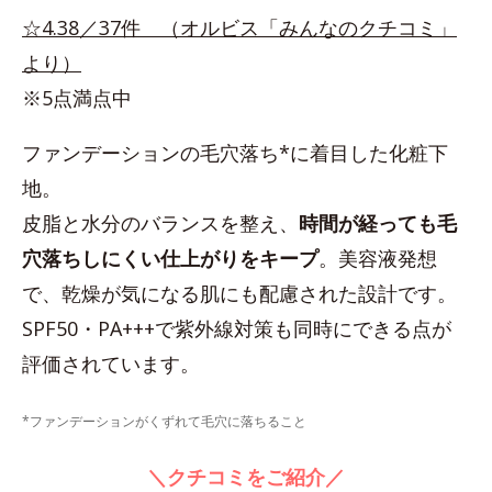
☆4.38／37件 （オルビス「みんなのクチコミ」
より）
※5点満点中
ファンデーションの毛穴落ち*に着目した化粧下
地。
皮脂と水分のバランスを整え、
時間が経っても毛
穴落ちしにくい仕上がりをキープ
。美容液発想
で、乾燥が気になる肌にも配慮された設計です。
SPF50・PA+++で紫外線対策も同時にできる点が
評価されています。
*ファンデーションがくずれて毛穴に落ちること
＼クチコミをご紹介／