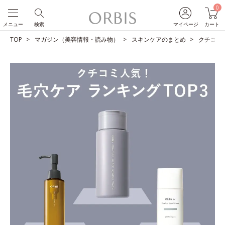
0
メニュー
検索
マイページ
カート
TOP
マガジン（美容情報・読み物）
スキンケアのまとめ
クチコミ