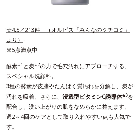
☆4.5／213件 （オルビス「みんなのクチコミ」
より）
※5点満点中
1
2
酵素*
と炭*
の力で毛穴汚れにアプローチする、
スペシャル洗顔料。
3種の酵素が皮脂やたんぱく質汚れを分解し、炭が
3
汚れを吸着。さらに、
浸透型ビタミンC誘導体*
を
配合し、洗い上がりの肌をなめらかに整えます。
週2～4回のケアとして取り入れやすい点も人気で
す。