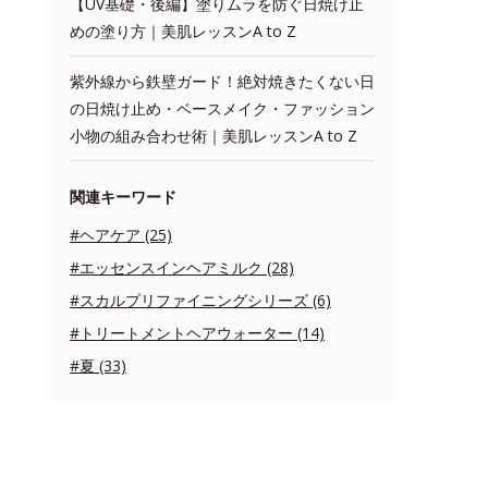
【UV基礎・後編】塗りムラを防ぐ日焼け止
めの塗り方｜美肌レッスンA to Z
紫外線から鉄壁ガード！絶対焼きたくない日
の日焼け止め・ベースメイク・ファッション
小物の組み合わせ術｜美肌レッスンA to Z
関連キーワード
#ヘアケア (25)
#エッセンスインヘアミルク (28)
#スカルプリファイニングシリーズ (6)
#トリートメントヘアウォーター (14)
#夏 (33)