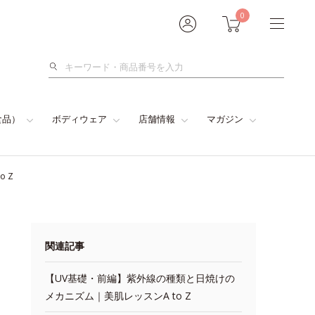
0
検
索
食品）
ボディウェア
店舗情報
マガジン
 Z
関連記事
【UV基礎・前編】紫外線の種類と日焼けの
メカニズム｜美肌レッスンA to Z