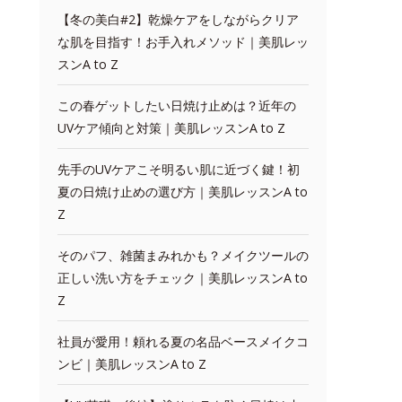
【冬の美白#2】乾燥ケアをしながらクリア
な肌を目指す！お手入れメソッド｜美肌レッ
スンA to Z
この春ゲットしたい日焼け止めは？近年の
UVケア傾向と対策｜美肌レッスンA to Z
先手のUVケアこそ明るい肌に近づく鍵！初
夏の日焼け止めの選び方｜美肌レッスンA to
Z
そのパフ、雑菌まみれかも？メイクツールの
正しい洗い方をチェック｜美肌レッスンA to
Z
社員が愛用！頼れる夏の名品ベースメイクコ
ンビ｜美肌レッスンA to Z