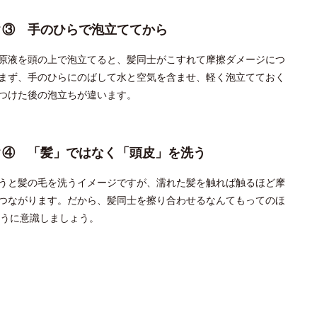
ク③ 手のひらで泡立ててから
原液を頭の上で泡立てると、髪同士がこすれて摩擦ダメージにつ
まず、手のひらにのばして水と空気を含ませ、軽く泡立てておく
つけた後の泡立ちが違います。
ク④ 「髪」ではなく「頭皮」を洗う
うと髪の毛を洗うイメージですが、濡れた髪を触れば触るほど摩
つながります。だから、髪同士を擦り合わせるなんてもってのほ
うに意識しましょう。