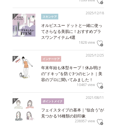
1099 view
2025/12/18
スキンケア
オルビスユー ドットと一緒に使っ
てさらなる美肌に！おすすめプラ
スワンアイテム4選
1828 view
2025/12/25
インナーケア
年末年始も体型キープ！休み明け
の“ドキッ”を防ぐ3つのヒント｜美
容のプロに聞いてみました！
10467 view
2021/08/11
ポイントメイク
フェイスタイプの基本｜“似合う”が
見つかる16種類の顔印象
238957 view