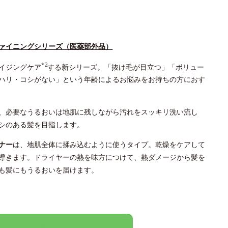
ァイニングシリーズ（医薬部外品）
*2
イジングケア
する新シリーズ。「抜け毛が目立つ」「ボリュー
ハリ・コシがない」という年齢によるお悩みをお持ちの方におす
、必要なうるおいは地肌に残しながら汚れをスッキリ洗い流し
シのある髪を目指します。
ナー
は、地肌全体に揉み込むように使うタイプ。乾燥をケアして
導きます。ドライヤーの熱を味方につけて、熱ダメージから髪を
も髪にもうるおいを届けます。