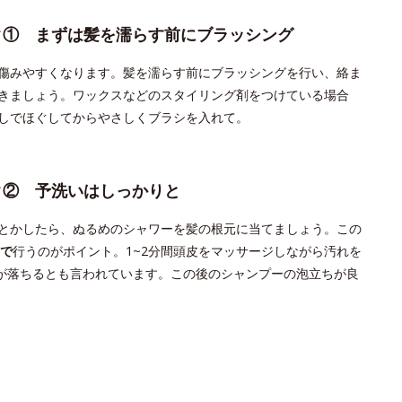
ク① まずは髪を濡らす前にブラッシング
傷みやすくなります。髪を濡らす前にブラッシングを行い、絡ま
きましょう。ワックスなどのスタイリング剤をつけている場合
しでほぐしてからやさしくブラシを入れて。
ク② 予洗いはしっかりと
とかしたら、ぬるめのシャワーを髪の根元に当てましょう。この
で
行うのがポイント。1~2分間頭皮をマッサージしながら汚れを
が落ちるとも言われています。この後のシャンプーの泡立ちが良