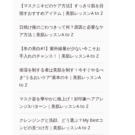
【マスクニキビのケア方法】すっきり肌を目
指すおすすめアイテム｜美肌レッスンA to Z
日焼け後のごわつきって何？原因と必要なケ
ア方法｜美肌レッスンA to Z
【冬の美白#1】紫外線量が少ない今こそお
手入れのチャンス！｜美肌レッスンA to Z
保湿を制する者は美肌を制す！今すぐやるべ
き“うるおいケア”基本のキ｜美肌レッスンA
to Z
マスク姿を華やかに格上げ！好印象ヘアアレ
ンジ3パターン｜美肌レッスンA to Z
クレンジングと洗顔、どう選ぶ？My Bestコ
ンビの見つけ方｜美肌レッスンA to Z