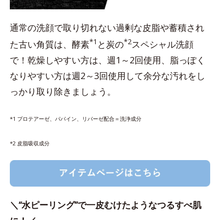
通常の洗顔で取り切れない過剰な皮脂や蓄積され
*1
*2
た古い角質は、酵素
と炭の
スペシャル洗顔
で！乾燥しやすい方は、週1～2回使用、脂っぽく
なりやすい方は週2～3回使用して余分な汚れをし
っかり取り除きましょう。
*1 プロテアーゼ、パパイン、リパーゼ配合＝洗浄成分
*2 皮脂吸収成分
＼“水ピーリング”で一皮むけたようなつるすべ肌