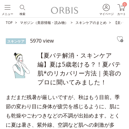
0
メニュー
検索
マイページ
カート
TOP
マガジン（美容情報・読み物）
スキンケアのまとめ
【夏バテ
5970 view
スキンケア
【夏バテ解消・スキンケア
編】夏は5歳老ける？！夏バテ
肌*のリカバリー方法｜美容の
プロに聞いてみました！
まだまだ残暑が厳しいですが、秋はもう目前。季
節の変わり目に身体が疲労を感じるように、肌に
も乾燥やごわつきなどの不調が出始めます。とく
に夏は暑さ、紫外線、空調など肌への刺激が多