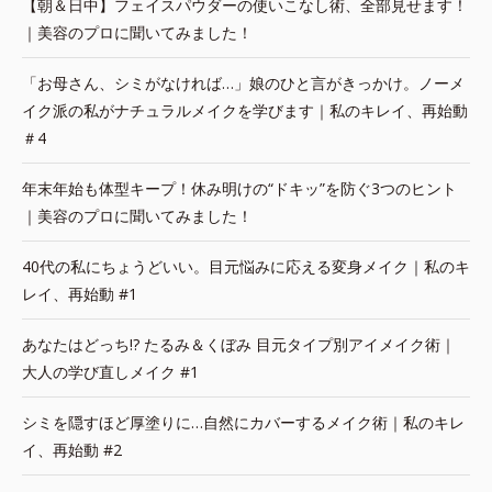
【朝＆日中】フェイスパウダーの使いこなし術、全部見せます！
｜美容のプロに聞いてみました！
「お母さん、シミがなければ…」娘のひと言がきっかけ。ノーメ
イク派の私がナチュラルメイクを学びます｜私のキレイ、再始動
＃4
年末年始も体型キープ！休み明けの“ドキッ”を防ぐ3つのヒント
｜美容のプロに聞いてみました！
40代の私にちょうどいい。目元悩みに応える変身メイク｜私のキ
レイ、再始動 #1
あなたはどっち!? たるみ＆くぼみ 目元タイプ別アイメイク術｜
大人の学び直しメイク #1
シミを隠すほど厚塗りに…自然にカバーするメイク術｜私のキレ
イ、再始動 #2