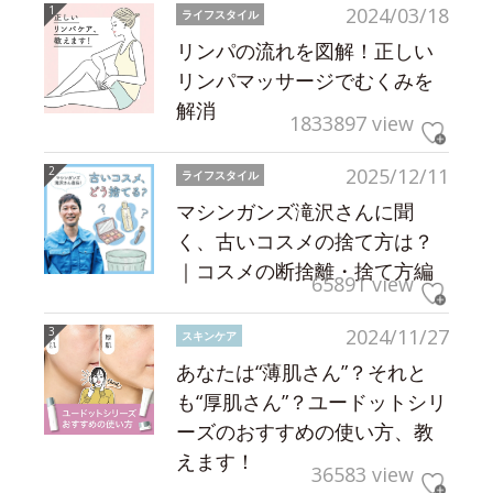
2024/03/18
ライフスタイル
リンパの流れを図解！正しい
リンパマッサージでむくみを
解消
1833897 view
2025/12/11
ライフスタイル
マシンガンズ滝沢さんに聞
く、古いコスメの捨て方は？
｜コスメの断捨離・捨て方編
65891 view
2024/11/27
スキンケア
あなたは“薄肌さん”？それと
も“厚肌さん”？ユードットシリ
ーズのおすすめの使い方、教
えます！
36583 view