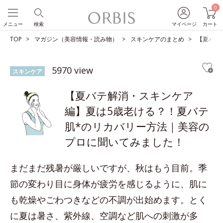
0
メニュー
検索
マイページ
カート
TOP
マガジン（美容情報・読み物）
スキンケアのまとめ
【夏バテ
5970 view
スキンケア
【夏バテ解消・スキンケア
編】夏は5歳老ける？！夏バテ
肌*のリカバリー方法｜美容の
プロに聞いてみました！
まだまだ残暑が厳しいですが、秋はもう目前。季
節の変わり目に身体が疲労を感じるように、肌に
も乾燥やごわつきなどの不調が出始めます。とく
に夏は暑さ、紫外線、空調など肌への刺激が多