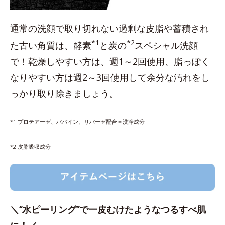
通常の洗顔で取り切れない過剰な皮脂や蓄積され
*1
*2
た古い角質は、酵素
と炭の
スペシャル洗顔
で！乾燥しやすい方は、週1～2回使用、脂っぽく
なりやすい方は週2～3回使用して余分な汚れをし
っかり取り除きましょう。
*1 プロテアーゼ、パパイン、リパーゼ配合＝洗浄成分
*2 皮脂吸収成分
＼“水ピーリング”で一皮むけたようなつるすべ肌