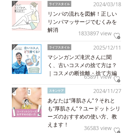
2024/03/18
ライフスタイル
リンパの流れを図解！正しい
リンパマッサージでむくみを
解消
1833897 view
2025/12/11
ライフスタイル
マシンガンズ滝沢さんに聞
く、古いコスメの捨て方は？
｜コスメの断捨離・捨て方編
65891 view
2024/11/27
スキンケア
あなたは“薄肌さん”？それと
も“厚肌さん”？ユードットシリ
ーズのおすすめの使い方、教
えます！
36583 view