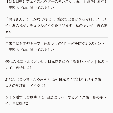
【朝＆日中】フェイスパウダーの使いこなし術、全部見せます！
｜美容のプロに聞いてみました！
「お母さん、シミがなければ…」娘のひと言がきっかけ。ノーメ
イク派の私がナチュラルメイクを学びます｜私のキレイ、再始動
＃4
年末年始も体型キープ！休み明けの“ドキッ”を防ぐ3つのヒント
｜美容のプロに聞いてみました！
40代の私にちょうどいい。目元悩みに応える変身メイク｜私のキ
レイ、再始動 #1
あなたはどっち!? たるみ＆くぼみ 目元タイプ別アイメイク術｜
大人の学び直しメイク #1
シミを隠すほど厚塗りに…自然にカバーするメイク術｜私のキレ
イ、再始動 #2