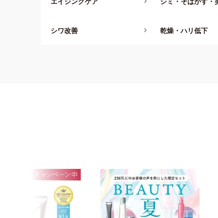
エイジングケア
シミ・そばかす・
UVカット
化粧下地・
UVカット
オールインワン
（日焼け止め）
ー
め）
シワ改善
乾燥・ハリ低下
ポイントメイク
アイブロー
アイメイク
（眉メイク）
化粧小物・
その他
ブランド・シリーズ
オルビスユー
オルビス
ベースメイク
ミスター 