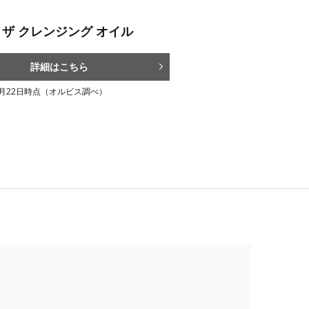
彩る8つのセット
ルビス リンクルブライトUVプロテクター N
イク
ッセンスインヘアオイル
 ザ クレンジング オイル
詳細はこちら
詳細はこちら
詳細はこちら
詳細はこちら
詳細はこちら
かえによるカロリーカットのこと
ス内最高の紫外線カットレベル
12月22日時点（オルビス調べ）
ルをつけたてのイキイキとしたツヤ髪のこと
かえのアイスタイプです
スメ受賞色は通常色です