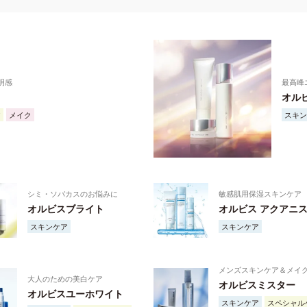
明感
最高峰
オル
ア
メイク
スキン
シミ・ソバカスのお悩みに
敏感肌用保湿スキンケア
オルビスブライト
オルビス アクアニ
スキンケア
スキンケア
メンズスキンケア＆メイ
大人のための美白ケア
オルビスミスター
オルビスユーホワイト
スキンケア
スペシャル