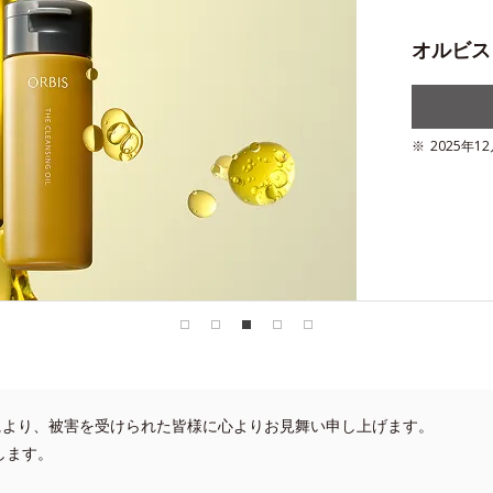
夏を
オ
プチシェ
NEW
エ
オルビス
NEW
1食おき
1 オルビ
2025年
ヘアオイ
1食おき
ベストコ
により、被害を受けられた皆様に心よりお見舞い申し上げます。
します。