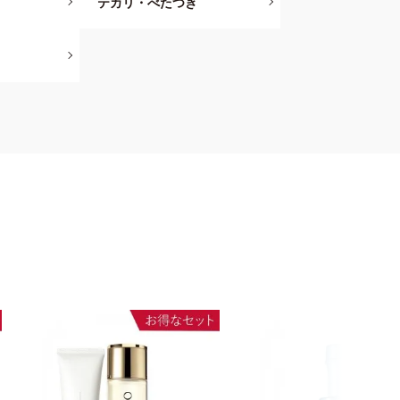
テカリ・べたつき
テム・
ダー
イスカラ
ネイル