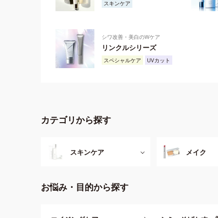
スキンケア
シワ改善・美白のWケア
リンクルシリーズ
スペシャルケア
UVカット
カテゴリから探す
スキンケア
メイク
お悩み・目的から探す
UVカ
ブラジャー
全ての商品
ショー
クレンジング
洗顔料
め）
ベースメイク