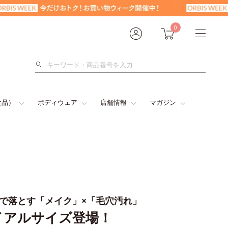
0
検
索
食品）
ボディウェア
店舗情報
マガジン
焼け止めに
モン味登場！昨年、即完売した
ア超え！？サロン発想の
で落とす「メイク」×「毛穴汚れ」
の新色ローズ登場
る
アイス
！
※1
※2
ツヤ
」ヘアオイル誕生
イアルサイズ登場！
※
チャンスも！