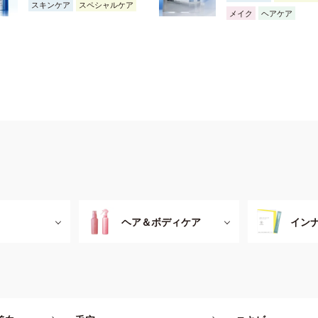
スキンケア
スペシャルケア
メイク
ヘアケア
ヘア＆ボディケア
イン
ット（日焼け止
ボディケ
ツ
ビューティー
インナー
ダイエットサポート
体型補整
化粧水
シャンプー・ヘアケア
保湿液・クリ
ア