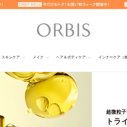
スキンケア
メイク
ヘア＆ボディケア
インナーケア（
最強
※1
日
爽やかレ
セルフケ
超微粒子
待望
痩せ
「生
トラ
4大特典