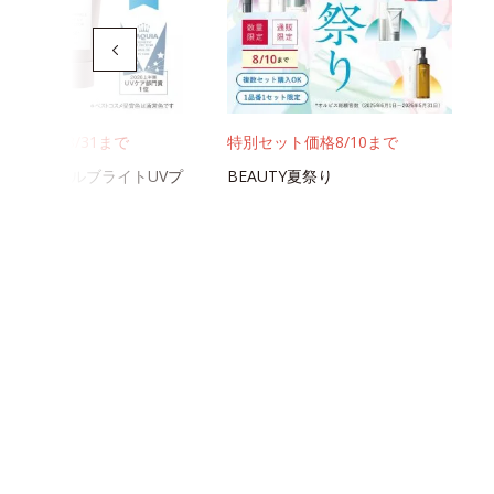
ット価格8/31まで
特別セット価格8/10まで
ス リンクルブライトUVプ
BEAUTY夏祭り
ター N