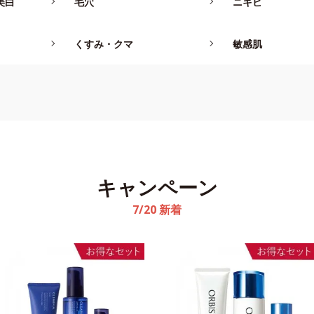
美白
毛穴
ニキビ
コンシーラ
ファンデーション・
仕上げ用アイ
（日焼け止
リップ
BBクリーム
フェイスパウ
インナーケア・食品TOP
ボディウェアTOP
ヘア＆ボディケアTOP
くすみ・クマ
敏感肌
スキンケアTOP
チーク・フェ
リップ
ー
キャンペーン
7/20 新着
メイク