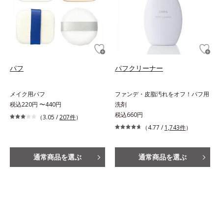
パフ
パフクリーナー
メイク用パフ
ファンデ・皮脂汚れをオフ！パフ用
税込220円 〜440円
洗剤
税込660円
（3.05 /
207件
）
（4.77 /
1,743件
）
通常商品を選ぶ
通常商品を選ぶ