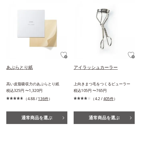
あぶらとり紙
アイラッシュカーラー
高い皮脂吸収力のあぶらとり紙
上向きまつ毛をつくるビューラー
税込325円 〜1,320円
税込105円 〜765円
（4.88 /
136件
）
（4.2 /
405件
）
通常商品を選ぶ
通常商品を選ぶ