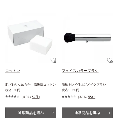
コットン
フェイスカラーブラシ
肌ざわりなめらか 高級綿コットン
簡単キレイ仕上げメイクブラシ
税込330円
税込1,980円
（4.04 /
52件
）
（3.16 /
55件
）
通常商品を選ぶ
通常商品を選ぶ