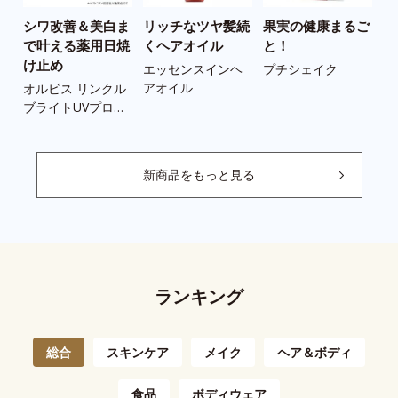
シワ改善＆美白ま
リッチなツヤ髪続
果実の健康まるご
う
で叶える薬用日焼
くヘアオイル
と！
の
け止め
ツ
エッセンスインヘ
プチシェイク
アオイル
オルビス リンクル
ス
ブライトUVプロテ
ツ
クター N
新商品をもっと見る
ランキング
総合
スキンケア
メイク
ヘア＆ボディ
食品
ボディウェア