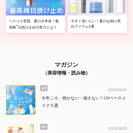
ベスコス受賞、夏の大本命！最
今すぐ使いたい！夏のお助け美
*
白アイテム5選
高峰
日焼け止めの実力とは？
マガジン
（美容情報・読み物）
UV
2026/08/07
今年こそ、焼かない・崩さない！UVベースメ
イク５選
UV
2026/08/05