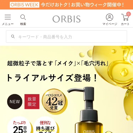
0
メニュー
検索
マイページ
カート
検
索