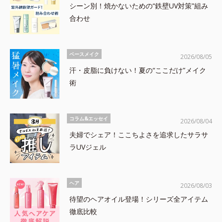
シーン別！焼かないための“鉄壁UV対策”組み
合わせ
ベースメイク
2026/08/05
汗・皮脂に負けない！夏の“ここだけ”メイク
術
コラム&エッセイ
2026/08/04
夫婦でシェア！ここちよさを追求したサラサ
ラUVジェル
ヘア
2026/08/03
待望のヘアオイル登場！シリーズ全アイテム
徹底比較