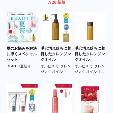
7/20 新着
夏のお悩みを解決
毛穴汚れ落ちに着
毛穴汚れ落ちに着
う
に導くスペシャル
目したクレンジン
目したクレンジン
の
セット
グオイル
グオイル
ツ
BEAUTY夏祭り
オルビス ザ クレン
オルビス ザ クレン
ス
ジング オイル
ジング オイル トラ
ツ
イアルサイズ