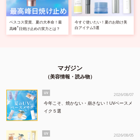
ベスコス受賞、夏の大本命！最
今すぐ使いたい！夏のお助け美
*
白アイテム5選
高峰
日焼け止めの実力とは？
マガジン
（美容情報・読み物）
UV
2026/08/07
今年こそ、焼かない・崩さない！UVベースメ
イク５選
UV
2026/08/05