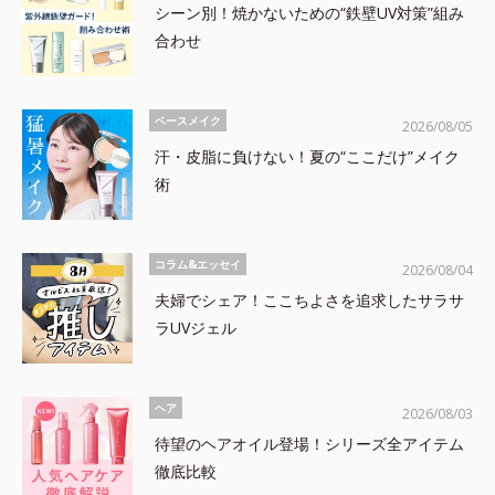
シーン別！焼かないための“鉄壁UV対策”組み
合わせ
ベースメイク
2026/08/05
汗・皮脂に負けない！夏の“ここだけ”メイク
術
コラム&エッセイ
2026/08/04
夫婦でシェア！ここちよさを追求したサラサ
ラUVジェル
ヘア
2026/08/03
待望のヘアオイル登場！シリーズ全アイテム
徹底比較