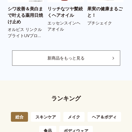
シワ改善＆美白ま
リッチなツヤ髪続
果実の健康まるご
う
で叶える薬用日焼
くヘアオイル
と！
の
け止め
ツ
エッセンスインヘ
プチシェイク
アオイル
オルビス リンクル
ス
ブライトUVプロテ
ツ
クター N
新商品をもっと見る
ランキング
総合
スキンケア
メイク
ヘア＆ボディ
食品
ボディウェア