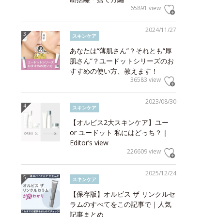
65891 view
2024/11/27
スキンケア
あなたは“薄肌さん”？それとも“厚
肌さん”？ユードットシリーズのお
すすめの使い方、教えます！
36583 view
2023/08/30
スキンケア
【オルビス2大スキンケア】ユー
or ユードット 私にはどっち？｜
Editor’s view
226609 view
2025/12/24
スキンケア
【保存版】オルビス ザ リンクルセ
ラムのすべてをこの記事で｜人気
記事まとめ