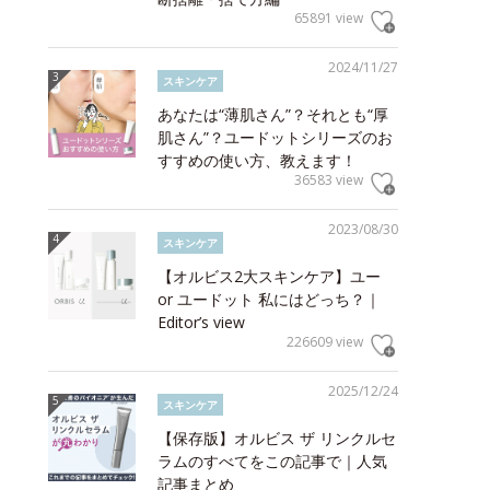
65891 view
2024/11/27
スキンケア
あなたは“薄肌さん”？それとも“厚
肌さん”？ユードットシリーズのお
すすめの使い方、教えます！
36583 view
2023/08/30
スキンケア
【オルビス2大スキンケア】ユー
or ユードット 私にはどっち？｜
Editor’s view
226609 view
2025/12/24
スキンケア
【保存版】オルビス ザ リンクルセ
ラムのすべてをこの記事で｜人気
記事まとめ