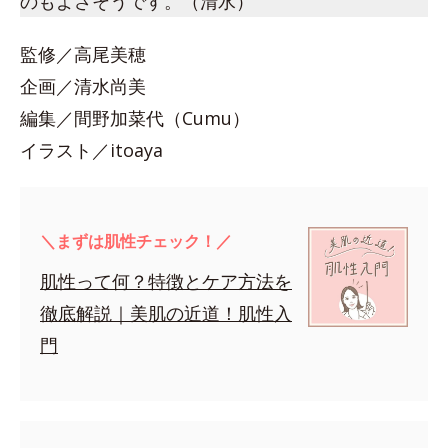
のもよさそうです。（清水）
監修／高尾美穂
企画／清水尚美
編集／間野加菜代（Cumu）
イラスト／itoaya
＼まずは肌性チェック！／
肌性って何？特徴とケア方法を
徹底解説｜美肌の近道！肌性入
門