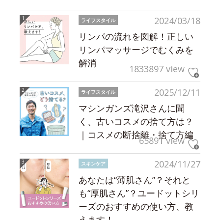
2024/03/18
ライフスタイル
リンパの流れを図解！正しい
リンパマッサージでむくみを
解消
1833897 view
2025/12/11
ライフスタイル
マシンガンズ滝沢さんに聞
く、古いコスメの捨て方は？
｜コスメの断捨離・捨て方編
65891 view
2024/11/27
スキンケア
あなたは“薄肌さん”？それと
も“厚肌さん”？ユードットシリ
ーズのおすすめの使い方、教
えます！