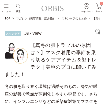
0
メニュー
検索
マイページ
カート
TOP
マガジン（美容情報・読み物）
スキンケアのまとめ
【真冬の
397 view
スキンケア
【真冬の肌トラブルの原因
は？】マスク着用の季節を乗
り切るケアアイテム＆顔トレ
テク｜美容のプロに聞いてみ
ました！
冬の肌を取り巻く環境は過酷そのもの。冷気や暖
房の影響で乾燥が深刻化しやすい季節です。さら
に、インフルエンザなどの感染症対策でマスクを