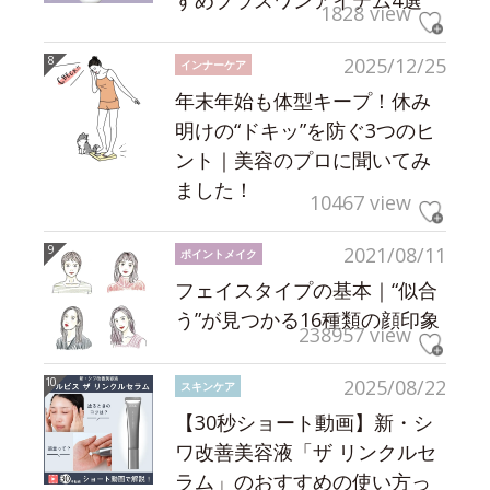
すめプラスワンアイテム4選
1828 view
2025/12/25
インナーケア
年末年始も体型キープ！休み
明けの“ドキッ”を防ぐ3つのヒ
ント｜美容のプロに聞いてみ
ました！
10467 view
2021/08/11
ポイントメイク
フェイスタイプの基本｜“似合
う”が見つかる16種類の顔印象
238957 view
2025/08/22
スキンケア
【30秒ショート動画】新・シ
ワ改善美容液「ザ リンクルセ
ラム」のおすすめの使い方っ