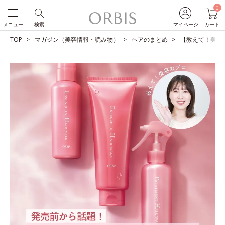
0
メニュー
検索
マイページ
カート
TOP
マガジン（美容情報・読み物）
ヘアのまとめ
【教えて！美容