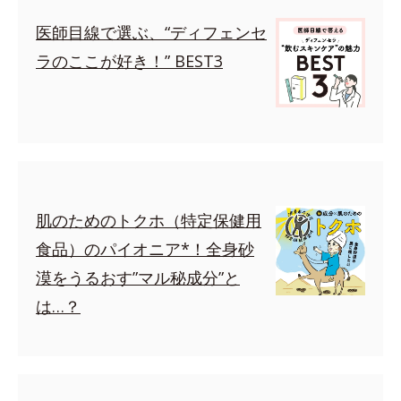
医師目線で選ぶ、“ディフェンセ
ラのここが好き！” BEST3
肌のためのトクホ（特定保健用
食品）のパイオニア*！全身砂
漠をうるおす”マル秘成分”と
は…？