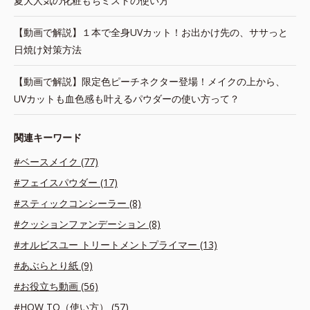
夏大人気の化粧もちミストの使い方
【動画で解説】１本で全身UVカット！お出かけ先の、ササっと
日焼け対策方法
【動画で解説】限定色ピーチネクター登場！メイクの上から、
UVカットも血色感も叶えるパウダーの使い方って？
関連キーワード
#ベースメイク (77)
#フェイスパウダー (17)
#スティックコンシーラー (8)
#クッションファンデーション (8)
#オルビスユー トリートメントプライマー (13)
#あぶらとり紙 (9)
#お役立ち動画 (56)
#HOW TO（使い方） (57)