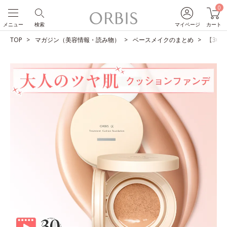
0
メニュー
検索
マイページ
カート
TOP
マガジン（美容情報・読み物）
ベースメイクのまとめ
【30