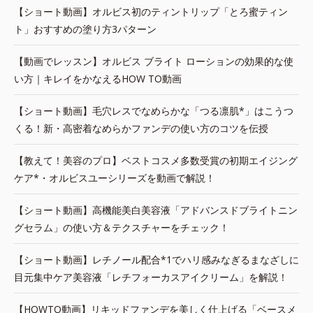
【ショート動画】オルビス初のティントリップ「とろ蜜ティン
ト」おすすめの塗り方3パターン
【動画でレッスン】オルビス ブライト ローションの効果的な使
い方｜キレイをかなえるHOW TO動画
【ショート動画】毛穴レスでなめらかな「つる凛肌*」はこうつ
くる！新・高密着なめらかファンデの使い方のコツを伝授
【教えて！美容のプロ】ベストコスメ多数受賞の初期エイジング
ケア*・オルビスユーシリーズを動画で解説！
【ショート動画】高機能美白美容液「アドバンスドブライトニン
グセラム」の使い方＆テクスチャーをチェック！
【ショート動画】レチノール配合*1でハリ感みなぎるまなざしに
目元集中ケア美容液「レチフォーカスアイクリーム」を解説！
【HOWTO動画】リキッドファンデを美しく仕上げる「ベースメ