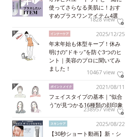
使ってさらなる美肌に！おす
すめプラスワンアイテム4選
1828 view
2025/12/25
インナーケア
年末年始も体型キープ！休み
明けの“ドキッ”を防ぐ3つのヒ
ント｜美容のプロに聞いてみ
ました！
10467 view
2021/08/11
ポイントメイク
フェイスタイプの基本｜“似合
う”が見つかる16種類の顔印象
238957 view
2025/08/22
スキンケア
【30秒ショート動画】新・シ