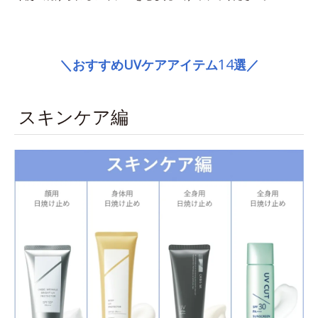
space
14
＼おすすめUVケアアイテム
選／
スキンケア編