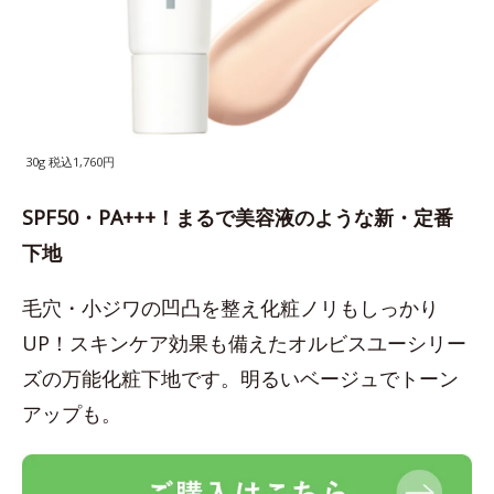
30g 税込1,760円
SPF50・PA+++！まるで美容液のような新・定番
下地
毛穴・小ジワの凹凸を整え化粧ノリもしっかり
UP！スキンケア効果も備えたオルビスユーシリー
ズの万能化粧下地です。明るいベージュでトーン
アップも。