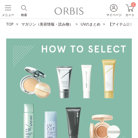
0
メニュー
検索
マイページ
カート
TOP
マガジン（美容情報・読み物）
UVのまとめ
【アイテム比較】