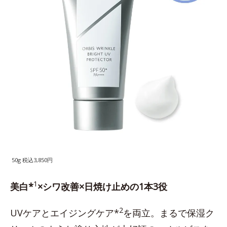
50g 税込3,850円
1
美白*
×シワ改善×日焼け止めの1本3役
2
UVケアとエイジングケア*
を両立。まるで保湿ク