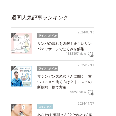
週間人気記事ランキング
2024/03/18
ライフスタイル
リンパの流れを図解！正しいリン
パマッサージでむくみを解消
1833897 view
2025/12/11
ライフスタイル
マシンガンズ滝沢さんに聞く、古
いコスメの捨て方は？｜コスメの
断捨離・捨て方編
65891 view
2024/11/27
スキンケア
あなたは“薄肌さん”？それとも“厚