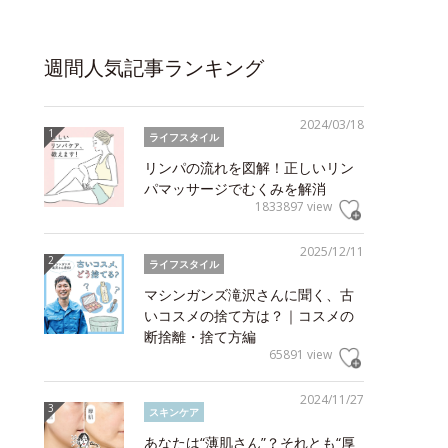
週間人気記事ランキング
2024/03/18
ライフスタイル
リンパの流れを図解！正しいリン
パマッサージでむくみを解消
1833897 view
2025/12/11
ライフスタイル
マシンガンズ滝沢さんに聞く、古
いコスメの捨て方は？｜コスメの
断捨離・捨て方編
65891 view
2024/11/27
スキンケア
あなたは“薄肌さん”？それとも“厚