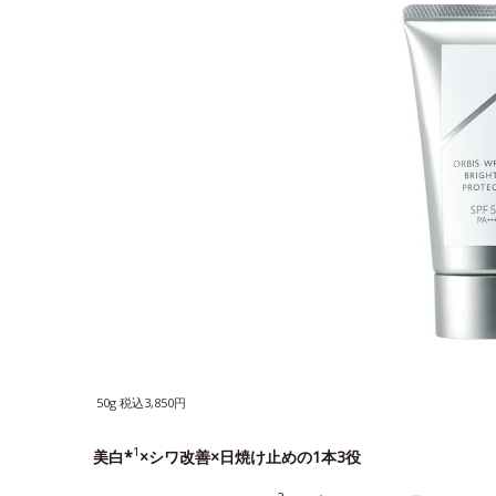
50g 税込3,850円
1
美白*
×シワ改善×日焼け止めの1本3役