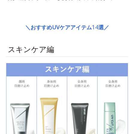
space
14
＼おすすめUVケアアイテム
選／
スキンケア編