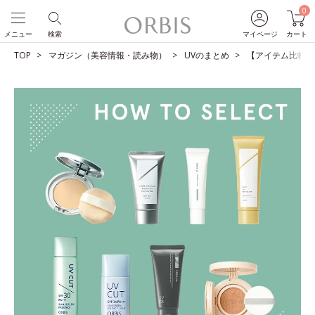
0
メニュー
検索
マイページ
カート
TOP
マガジン（美容情報・読み物）
UVのまとめ
【アイテム比較】