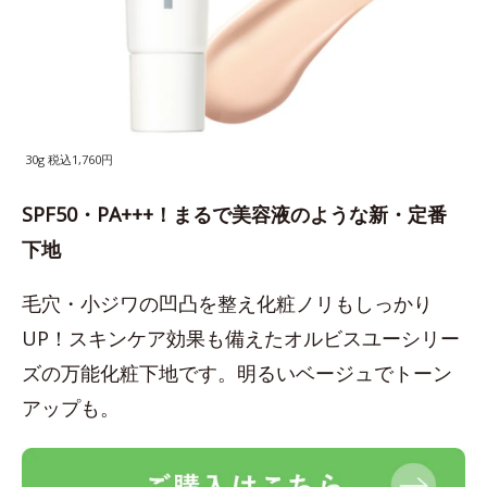
30g 税込1,760円
SPF50・PA+++！まるで美容液のような新・定番
下地
毛穴・小ジワの凹凸を整え化粧ノリもしっかり
UP！スキンケア効果も備えたオルビスユーシリー
ズの万能化粧下地です。明るいベージュでトーン
アップも。