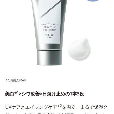
50g 税込3,850円
1
美白*
×シワ改善×日焼け止めの1本3役
2
UVケアとエイジングケア*
を両立。まるで保湿ク