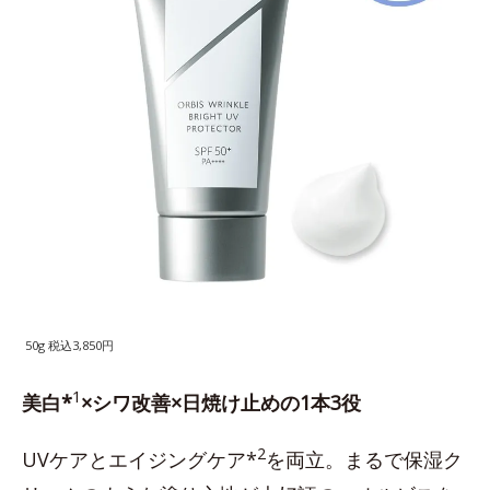
50g 税込3,850円
1
美白*
×シワ改善×日焼け止めの1本3役
2
UVケアとエイジングケア*
を両立。まるで保湿ク