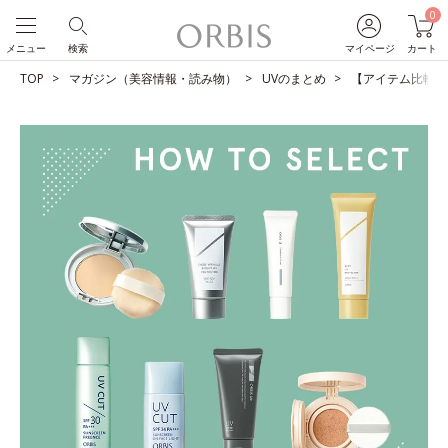
0
メニュー
検索
マイページ
カート
TOP
マガジン（美容情報・読み物）
UVのまとめ
【アイテム比較】