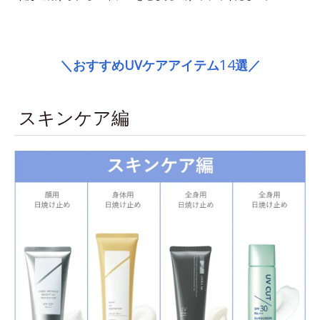
space
14
＼おすすめUVケアアイテム
選／
スキンケア編