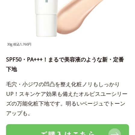
30g 税込1,760円
SPF50・PA+++！まるで美容液のような新・定番
下地
毛穴・小ジワの凹凸を整え化粧ノリもしっかり
UP！スキンケア効果も備えたオルビスユーシリー
ズの万能化粧下地です。明るいベージュでトーン
アップも。