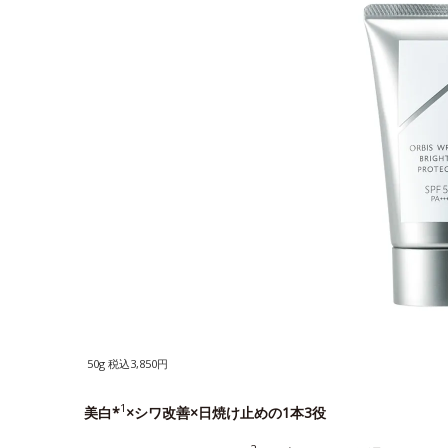
50g 税込3,850円
1
美白*
×シワ改善×日焼け止めの1本3役