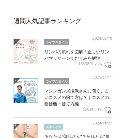
週間人気記事ランキング
2024/03/18
ライフスタイル
リンパの流れを図解！正しいリン
パマッサージでむくみを解消
1833897 view
2025/12/11
ライフスタイル
マシンガンズ滝沢さんに聞く、古
いコスメの捨て方は？｜コスメの
断捨離・捨て方編
65891 view
2024/11/27
スキンケア
あなたは“薄肌さん”？それとも“厚