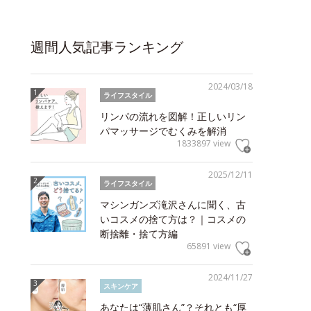
週間人気記事ランキング
2024/03/18
ライフスタイル
リンパの流れを図解！正しいリン
パマッサージでむくみを解消
1833897 view
2025/12/11
ライフスタイル
マシンガンズ滝沢さんに聞く、古
いコスメの捨て方は？｜コスメの
断捨離・捨て方編
65891 view
2024/11/27
スキンケア
あなたは“薄肌さん”？それとも“厚