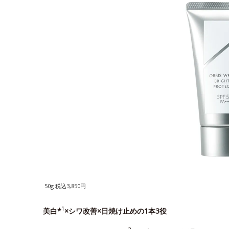
50g 税込3,850円
1
美白*
×シワ改善×日焼け止めの1本3役