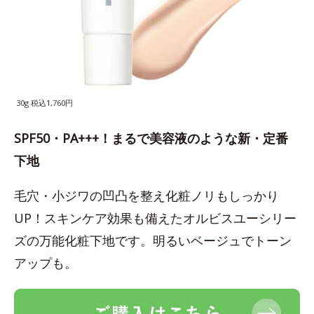
30g 税込1,760円
SPF50・PA+++！まるで美容液のような新・定番
下地
毛穴・小ジワの凹凸を整え化粧ノリもしっかり
UP！スキンケア効果も備えたオルビスユーシリー
ズの万能化粧下地です。明るいベージュでトーン
アップも。