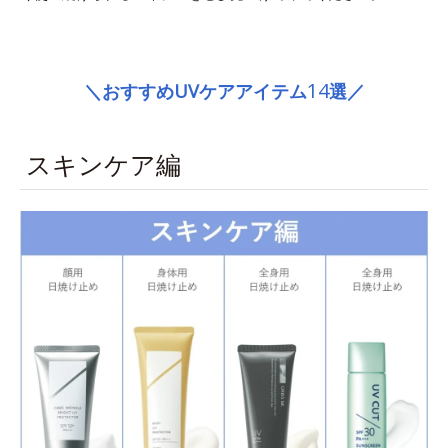
space
14
＼おすすめUVケアアイテム
選／
スキンケア編