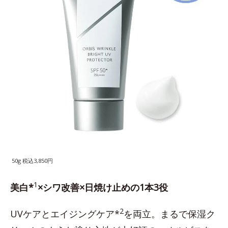
50g 税込3,850円
1
美白*
×シワ改善×日焼け止めの1本3役
2
UVケアとエイジングケア*
を両立。まるで保湿ク