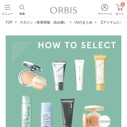
0
メニュー
検索
マイページ
カート
TOP
マガジン（美容情報・読み物）
UVのまとめ
【アイテム比較】