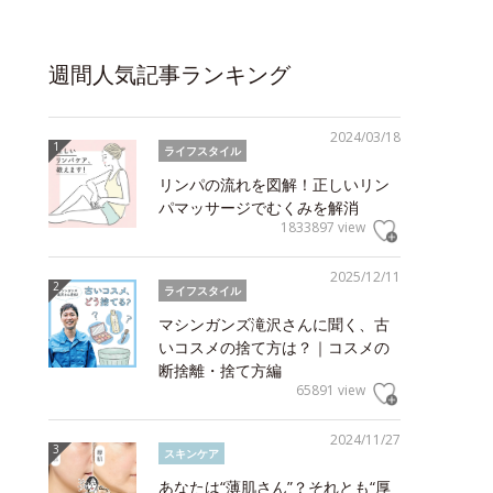
週間人気記事ランキング
2024/03/18
ライフスタイル
リンパの流れを図解！正しいリン
パマッサージでむくみを解消
1833897 view
2025/12/11
ライフスタイル
マシンガンズ滝沢さんに聞く、古
いコスメの捨て方は？｜コスメの
断捨離・捨て方編
65891 view
2024/11/27
スキンケア
あなたは“薄肌さん”？それとも“厚