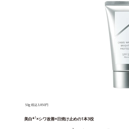
50g 税込3,850円
1
美白*
×シワ改善×日焼け止めの1本3役