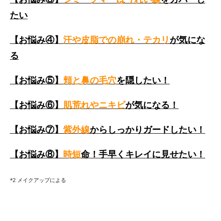
たい
【お悩み④】
汗や皮脂での崩れ・テカリ
が気にな
る
【お悩み⑤】
頬と鼻の毛穴
を隠したい！
【お悩み⑥】
肌荒れやニキビ
が気になる！
【お悩み⑦】
紫外線
からしっかりガードしたい！
【お悩み⑧】
時短
命！手早くキレイに見せたい！
*2 メイクアップによる