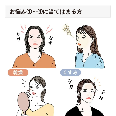
お悩み①～④に当てはまる方