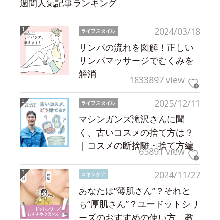
週間人気記事ランキング
2024/03/18
ライフスタイル
リンパの流れを図解！正しい
リンパマッサージでむくみを
解消
1833897 view
2025/12/11
ライフスタイル
マシンガンズ滝沢さんに聞
く、古いコスメの捨て方は？
｜コスメの断捨離・捨て方編
65891 view
2024/11/27
スキンケア
あなたは“薄肌さん”？それと
も“厚肌さん”？ユードットシリ
ーズのおすすめの使い方、教