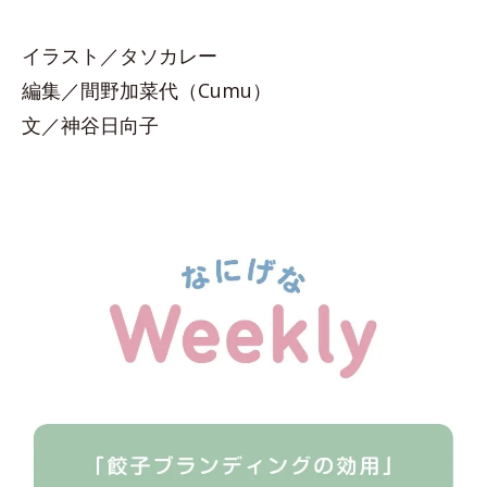
イラスト／タソカレー
編集／間野加菜代（Cumu）
文／神谷日向子