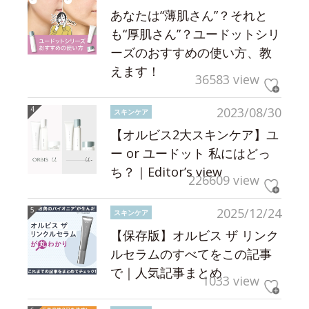
あなたは“薄肌さん”？それと
も“厚肌さん”？ユードットシリ
ーズのおすすめの使い方、教
えます！
36583 view
2023/08/30
スキンケア
【オルビス2大スキンケア】ユ
ー or ユードット 私にはどっ
ち？｜Editor’s view
226609 view
2025/12/24
スキンケア
【保存版】オルビス ザ リンク
ルセラムのすべてをこの記事
で｜人気記事まとめ
1033 view