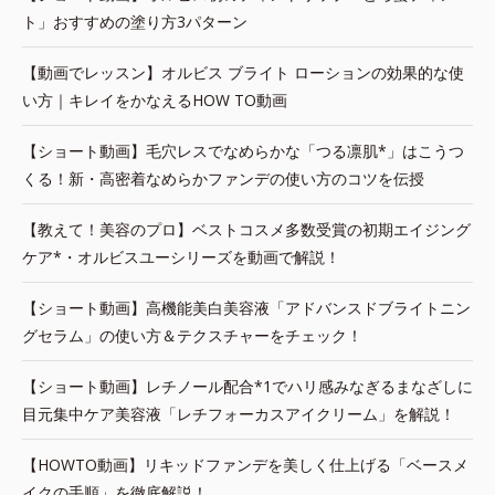
ト」おすすめの塗り方3パターン
【動画でレッスン】オルビス ブライト ローションの効果的な使
い方｜キレイをかなえるHOW TO動画
【ショート動画】毛穴レスでなめらかな「つる凛肌*」はこうつ
くる！新・高密着なめらかファンデの使い方のコツを伝授
【教えて！美容のプロ】ベストコスメ多数受賞の初期エイジング
ケア*・オルビスユーシリーズを動画で解説！
【ショート動画】高機能美白美容液「アドバンスドブライトニン
グセラム」の使い方＆テクスチャーをチェック！
【ショート動画】レチノール配合*1でハリ感みなぎるまなざしに
目元集中ケア美容液「レチフォーカスアイクリーム」を解説！
【HOWTO動画】リキッドファンデを美しく仕上げる「ベースメ
イクの手順」を徹底解説！