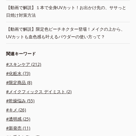
【動画で解説】１本で全身UVカット！お出かけ先の、ササっと
日焼け対策方法
【動画で解説】限定色ピーチネクター登場！メイクの上から、
UVカットも血色感も叶えるパウダーの使い方って？
関連キーワード
#スキンケア (212)
#化粧水 (73)
#限定商品 (8)
#メイクフィックス デイミスト (2)
#乾燥悩み (55)
#キメ (26)
#透明感 (25)
#新発売 (11)