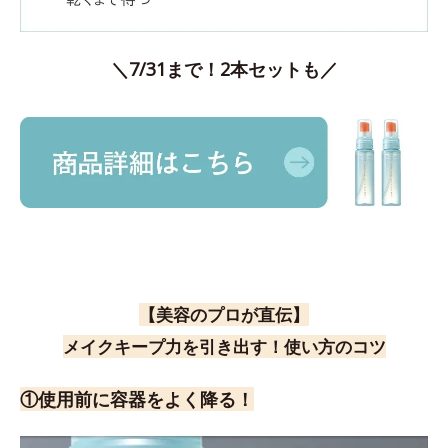
＼7/31まで！2本セットも／
【美容のプロが直伝】
メイクキープ力を引き出す！使い方のコツ
①使用前に容器をよく降る！