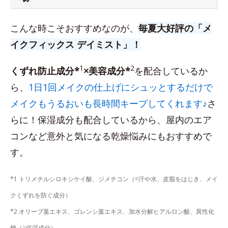
こんな時こそおすすめなのが、
毎夏大好評の「メ
イクフィックス デイミスト」！
1
2
くずれ防止成分*
×美容成分*
を配合しているか
ら、
1日1回メイクの仕上げにシュッとするだけで
メイクもうるおいも長時間キープしてくれます♪
さ
らに！保湿成分も配合しているから、屋内のエア
コンなど意外と気になる乾燥悩みにもおすすめで
す。
*1 トリメチルシロキシケイ酸、ジメチコン（=汗や水、皮脂をはじき、メイ
クくずれを防ぐ成分）
*2 オリーブ葉エキス、ゴレンシ葉エキス、加水分解ヒアルロン酸、異性化
糖（=保湿成分）