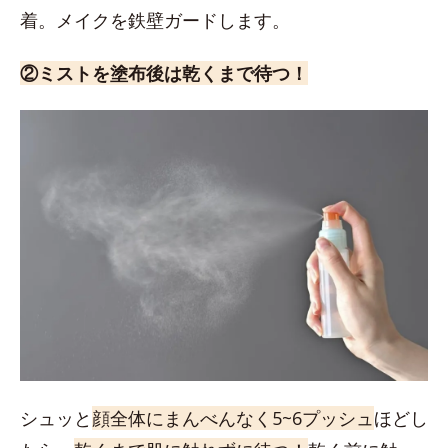
着。メイクを鉄壁ガードします。
②ミストを塗布後は乾くまで待つ！
シュッと
顔全体にまんべんなく5~6プッシュ
ほどし