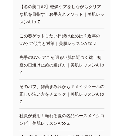
【冬の美白#2】乾燥ケアをしながらクリア
な肌を目指す！お手入れメソッド｜美肌レッ
スンA to Z
この春ゲットしたい日焼け止めは？近年の
UVケア傾向と対策｜美肌レッスンA to Z
先手のUVケアこそ明るい肌に近づく鍵！初
夏の日焼け止めの選び方｜美肌レッスンA to
Z
そのパフ、雑菌まみれかも？メイクツールの
正しい洗い方をチェック｜美肌レッスンA to
Z
社員が愛用！頼れる夏の名品ベースメイクコ
ンビ｜美肌レッスンA to Z