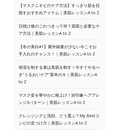
【マスクニキビのケア方法】すっきり肌を目
指すおすすめアイテム｜美肌レッスンA to Z
日焼け後のごわつきって何？原因と必要なケ
ア方法｜美肌レッスンA to Z
【冬の美白#1】紫外線量が少ない今こそお
手入れのチャンス！｜美肌レッスンA to Z
保湿を制する者は美肌を制す！今すぐやるべ
き“うるおいケア”基本のキ｜美肌レッスンA
to Z
マスク姿を華やかに格上げ！好印象ヘアアレ
ンジ3パターン｜美肌レッスンA to Z
クレンジングと洗顔、どう選ぶ？My Bestコ
ンビの見つけ方｜美肌レッスンA to Z