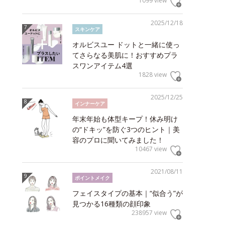
1099 view
2025/12/18
スキンケア
オルビスユー ドットと一緒に使っ
てさらなる美肌に！おすすめプラ
スワンアイテム4選
1828 view
2025/12/25
インナーケア
年末年始も体型キープ！休み明け
の“ドキッ”を防ぐ3つのヒント｜美
容のプロに聞いてみました！
10467 view
2021/08/11
ポイントメイク
フェイスタイプの基本｜“似合う”が
見つかる16種類の顔印象
238957 view