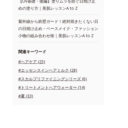
【UV基礎・後編】塗りムラを防ぐ日焼け止
めの塗り方｜美肌レッスンA to Z
紫外線から鉄壁ガード！絶対焼きたくない日
の日焼け止め・ベースメイク・ファッション
小物の組み合わせ術｜美肌レッスンA to Z
関連キーワード
#ヘアケア (25)
#エッセンスインヘアミルク (28)
#スカルプリファイニングシリーズ (6)
#トリートメントヘアウォーター (14)
#夏 (33)