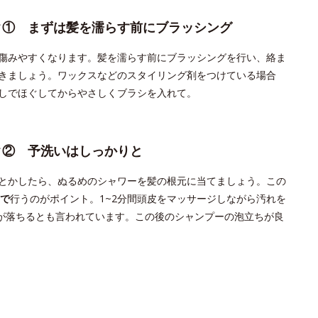
ク① まずは髪を濡らす前にブラッシング
傷みやすくなります。髪を濡らす前にブラッシングを行い、絡ま
きましょう。ワックスなどのスタイリング剤をつけている場合
しでほぐしてからやさしくブラシを入れて。
ク② 予洗いはしっかりと
とかしたら、ぬるめのシャワーを髪の根元に当てましょう。この
で
行うのがポイント。1~2分間頭皮をマッサージしながら汚れを
が落ちるとも言われています。この後のシャンプーの泡立ちが良