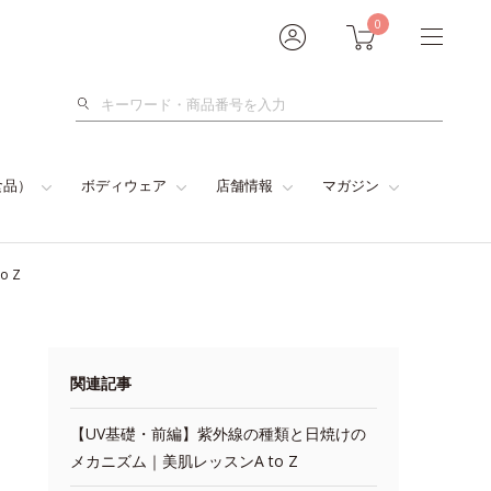
0
検
索
食品）
ボディウェア
店舗情報
マガジン
 Z
関連記事
【UV基礎・前編】紫外線の種類と日焼けの
メカニズム｜美肌レッスンA to Z