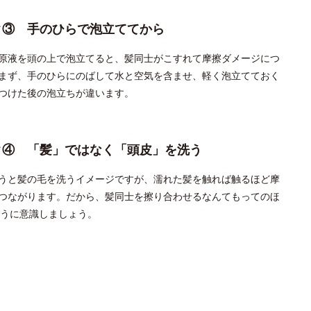
ク③ 手のひらで泡立ててから
原液を頭の上で泡立てると、髪同士がこすれて摩擦ダメージにつ
まず、手のひらにのばして水と空気を含ませ、軽く泡立てておく
つけた後の泡立ちが違います。
ク④ 「髪」ではなく「頭皮」を洗う
うと髪の毛を洗うイメージですが、濡れた髪を触れば触るほど摩
つながります。だから、髪同士を擦り合わせるなんてもってのほ
うに意識しましょう。