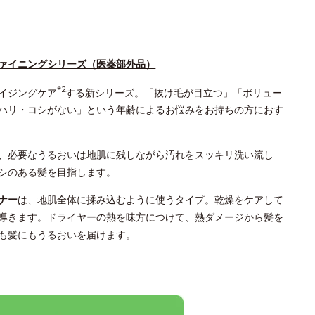
ァイニングシリーズ（医薬部外品）
*2
イジングケア
する新シリーズ。「抜け毛が目立つ」「ボリュー
ハリ・コシがない」という年齢によるお悩みをお持ちの方におす
、必要なうるおいは地肌に残しながら汚れをスッキリ洗い流し
シのある髪を目指します。
ナー
は、地肌全体に揉み込むように使うタイプ。乾燥をケアして
導きます。ドライヤーの熱を味方につけて、熱ダメージから髪を
も髪にもうるおいを届けます。