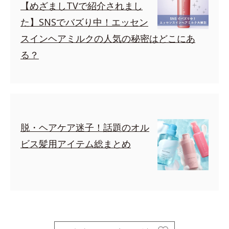
【めざましTVで紹介されまし
た】SNSでバズり中！エッセン
スインヘアミルクの人気の秘密はどこにあ
る？
脱・ヘアケア迷子！話題のオル
ビス髪用アイテム総まとめ