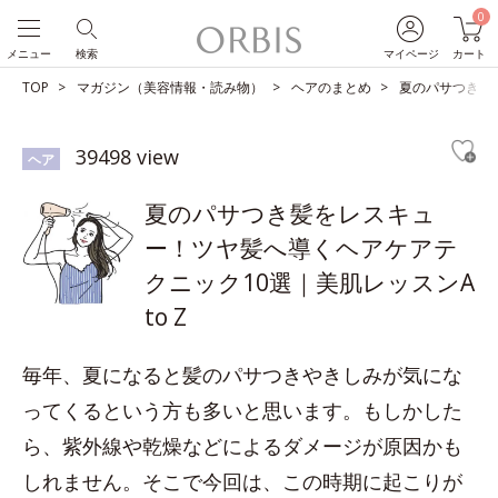
0
メニュー
検索
マイページ
カート
TOP
マガジン（美容情報・読み物）
ヘアのまとめ
夏のパサつき髪を
39498 view
ヘア
夏のパサつき髪をレスキュ
ー！ツヤ髪へ導くヘアケアテ
クニック10選｜美肌レッスンA
to Z
毎年、夏になると髪のパサつきやきしみが気にな
ってくるという方も多いと思います。もしかした
ら、紫外線や乾燥などによるダメージが原因かも
しれません。そこで今回は、この時期に起こりが