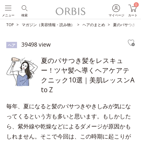
0
メニュー
検索
マイページ
カート
TOP
マガジン（美容情報・読み物）
ヘアのまとめ
夏のパサつき髪を
39498 view
ヘア
夏のパサつき髪をレスキュ
ー！ツヤ髪へ導くヘアケアテ
クニック10選｜美肌レッスンA
to Z
毎年、夏になると髪のパサつきやきしみが気にな
ってくるという方も多いと思います。もしかした
ら、紫外線や乾燥などによるダメージが原因かも
しれません。そこで今回は、この時期に起こりが