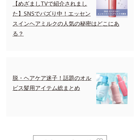
【めざましTVで紹介されまし
た】SNSでバズり中！エッセン
スインヘアミルクの人気の秘密はどこにあ
る？
脱・ヘアケア迷子！話題のオル
ビス髪用アイテム総まとめ