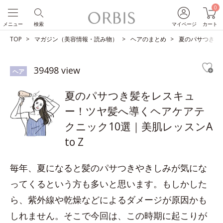
0
メニュー
検索
マイページ
カート
TOP
マガジン（美容情報・読み物）
ヘアのまとめ
夏のパサつき髪を
39498 view
ヘア
夏のパサつき髪をレスキュ
ー！ツヤ髪へ導くヘアケアテ
クニック10選｜美肌レッスンA
to Z
毎年、夏になると髪のパサつきやきしみが気にな
ってくるという方も多いと思います。もしかした
ら、紫外線や乾燥などによるダメージが原因かも
しれません。そこで今回は、この時期に起こりが