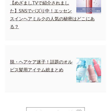
【めざましTVで紹介されまし
た】SNSでバズり中！エッセン
スインヘアミルクの人気の秘密はどこにあ
る？
脱・ヘアケア迷子！話題のオル
ビス髪用アイテム総まとめ