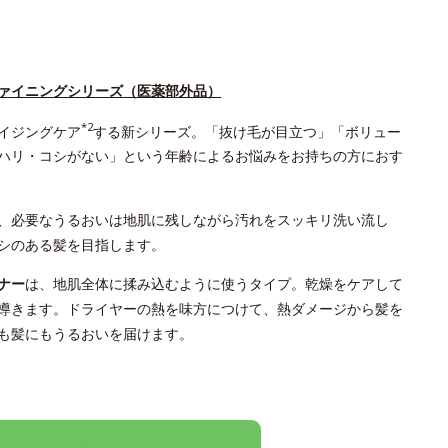
ァイニングシリーズ（医薬部外品）
*2
イジングケア
する新シリーズ。「抜け毛が目立つ」「ボリュー
ハリ・コシがない」という年齢によるお悩みをお持ちの方におす
、必要なうるおいは地肌に残しながら汚れをスッキリ洗い流し
シのある髪を目指します。
ナー
は、地肌全体に揉み込むように使うタイプ。乾燥をケアして
導きます。ドライヤーの熱を味方につけて、熱ダメージから髪を
も髪にもうるおいを届けます。