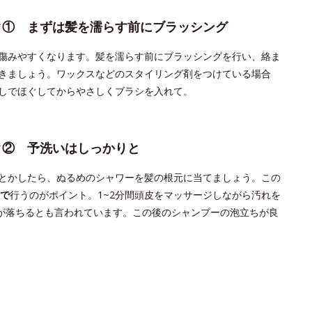
ク① まずは髪を濡らす前にブラッシング
傷みやすくなります。髪を濡らす前にブラッシングを行い、絡ま
きましょう。ワックスなどのスタイリング剤をつけている場合
しでほぐしてからやさしくブラシを入れて。
ク② 予洗いはしっかりと
とかしたら、ぬるめのシャワーを髪の根元に当てましょう。この
で
行うのがポイント。1~2分間頭皮をマッサージしながら汚れを
が落ちるとも言われています。この後のシャンプーの泡立ちが良