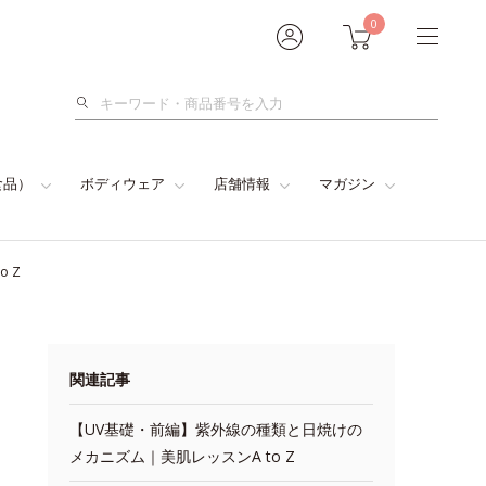
0
検
索
食品）
ボディウェア
店舗情報
マガジン
 Z
関連記事
【UV基礎・前編】紫外線の種類と日焼けの
メカニズム｜美肌レッスンA to Z