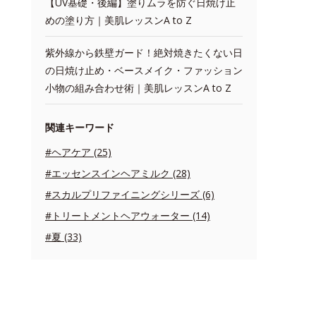
【UV基礎・後編】塗りムラを防ぐ日焼け止
めの塗り方｜美肌レッスンA to Z
紫外線から鉄壁ガード！絶対焼きたくない日
の日焼け止め・ベースメイク・ファッション
小物の組み合わせ術｜美肌レッスンA to Z
関連キーワード
#ヘアケア (25)
#エッセンスインヘアミルク (28)
#スカルプリファイニングシリーズ (6)
#トリートメントヘアウォーター (14)
#夏 (33)