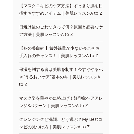
【マスクニキビのケア方法】すっきり肌を目
指すおすすめアイテム｜美肌レッスンA to Z
日焼け後のごわつきって何？原因と必要なケ
ア方法｜美肌レッスンA to Z
【冬の美白#1】紫外線量が少ない今こそお
手入れのチャンス！｜美肌レッスンA to Z
保湿を制する者は美肌を制す！今すぐやるべ
き“うるおいケア”基本のキ｜美肌レッスンA
to Z
マスク姿を華やかに格上げ！好印象ヘアアレ
ンジ3パターン｜美肌レッスンA to Z
クレンジングと洗顔、どう選ぶ？My Bestコ
ンビの見つけ方｜美肌レッスンA to Z