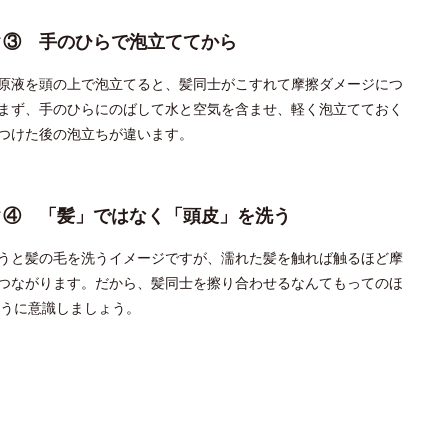
ク③ 手のひらで泡立ててから
原液を頭の上で泡立てると、髪同士がこすれて摩擦ダメージにつ
まず、手のひらにのばして水と空気を含ませ、軽く泡立てておく
つけた後の泡立ちが違います。
ク④ 「髪」ではなく「頭皮」を洗う
うと髪の毛を洗うイメージですが、濡れた髪を触れば触るほど摩
つながります。だから、髪同士を擦り合わせるなんてもってのほ
うに意識しましょう。