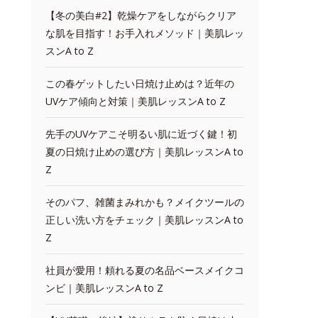
【冬の美白#2】乾燥ケアをしながらクリア
な肌を目指す！お手入れメソッド｜美肌レッ
スンA to Z
この春ゲットしたい日焼け止めは？近年の
UVケア傾向と対策｜美肌レッスンA to Z
先手のUVケアこそ明るい肌に近づく鍵！初
夏の日焼け止めの選び方｜美肌レッスンA to
Z
そのパフ、雑菌まみれかも？メイクツールの
正しい洗い方をチェック｜美肌レッスンA to
Z
社員が愛用！頼れる夏の名品ベースメイクコ
ンビ｜美肌レッスンA to Z