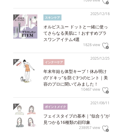
1099 view
2025/12/18
スキンケア
オルビスユー ドットと一緒に使っ
てさらなる美肌に！おすすめプラ
スワンアイテム4選
1828 view
2025/12/25
インナーケア
年末年始も体型キープ！休み明け
の“ドキッ”を防ぐ3つのヒント｜美
容のプロに聞いてみました！
10467 view
2021/08/11
ポイントメイク
フェイスタイプの基本｜“似合う”が
見つかる16種類の顔印象
238957 view