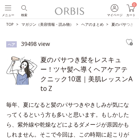
0
メニュー
検索
マイページ
カート
TOP
マガジン（美容情報・読み物）
ヘアのまとめ
夏のパサつき髪を
39498 view
ヘア
夏のパサつき髪をレスキュ
ー！ツヤ髪へ導くヘアケアテ
クニック10選｜美肌レッスンA
to Z
毎年、夏になると髪のパサつきやきしみが気にな
ってくるという方も多いと思います。もしかした
ら、紫外線や乾燥などによるダメージが原因かも
しれません。そこで今回は、この時期に起こりが