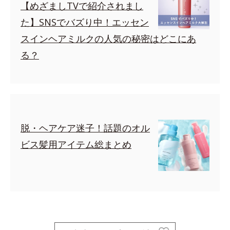
【めざましTVで紹介されまし
た】SNSでバズり中！エッセン
スインヘアミルクの人気の秘密はどこにあ
る？
脱・ヘアケア迷子！話題のオル
ビス髪用アイテム総まとめ