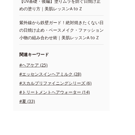
【UV基礎・後編】塗りムラを防ぐ日焼け止
めの塗り方｜美肌レッスンA to Z
紫外線から鉄壁ガード！絶対焼きたくない日
の日焼け止め・ベースメイク・ファッション
小物の組み合わせ術｜美肌レッスンA to Z
関連キーワード
#ヘアケア (25)
#エッセンスインヘアミルク (28)
#スカルプリファイニングシリーズ (6)
#トリートメントヘアウォーター (14)
#夏 (33)