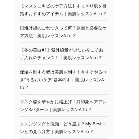
【マスクニキビのケア方法】すっきり肌を目
指すおすすめアイテム｜美肌レッスンA to Z
日焼け後のごわつきって何？原因と必要なケ
ア方法｜美肌レッスンA to Z
【冬の美白#1】紫外線量が少ない今こそお
手入れのチャンス！｜美肌レッスンA to Z
保湿を制する者は美肌を制す！今すぐやるべ
き“うるおいケア”基本のキ｜美肌レッスンA
to Z
マスク姿を華やかに格上げ！好印象ヘアアレ
ンジ3パターン｜美肌レッスンA to Z
クレンジングと洗顔、どう選ぶ？My Bestコ
ンビの見つけ方｜美肌レッスンA to Z