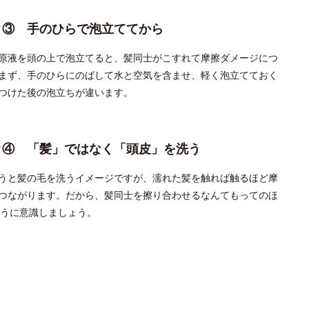
ク③ 手のひらで泡立ててから
原液を頭の上で泡立てると、髪同士がこすれて摩擦ダメージにつ
まず、手のひらにのばして水と空気を含ませ、軽く泡立てておく
つけた後の泡立ちが違います。
ク④ 「髪」ではなく「頭皮」を洗う
うと髪の毛を洗うイメージですが、濡れた髪を触れば触るほど摩
つながります。だから、髪同士を擦り合わせるなんてもってのほ
うに意識しましょう。