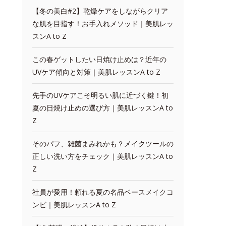
【冬の美白#2】乾燥ケアをしながらクリア
な肌を目指す！お手入れメソッド｜美肌レッ
スンA to Z
この春ゲットしたい日焼け止めは？近年の
UVケア傾向と対策｜美肌レッスンA to Z
先手のUVケアこそ明るい肌に近づく鍵！初
夏の日焼け止めの選び方｜美肌レッスンA to
Z
そのパフ、雑菌まみれかも？メイクツールの
正しい洗い方をチェック｜美肌レッスンA to
Z
社員が愛用！頼れる夏の名品ベースメイクコ
ンビ｜美肌レッスンA to Z