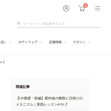
0
検
索
食品）
ボディウェア
店舗情報
マガジン
 Z
関連記事
【UV基礎・前編】紫外線の種類と日焼けの
メカニズム｜美肌レッスンA to Z