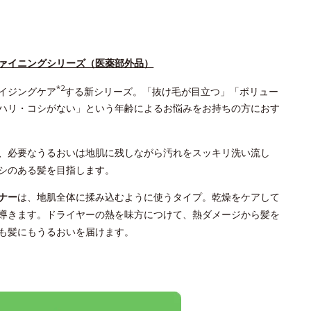
ァイニングシリーズ（医薬部外品）
*2
イジングケア
する新シリーズ。「抜け毛が目立つ」「ボリュー
ハリ・コシがない」という年齢によるお悩みをお持ちの方におす
、必要なうるおいは地肌に残しながら汚れをスッキリ洗い流し
シのある髪を目指します。
ナー
は、地肌全体に揉み込むように使うタイプ。乾燥をケアして
導きます。ドライヤーの熱を味方につけて、熱ダメージから髪を
も髪にもうるおいを届けます。