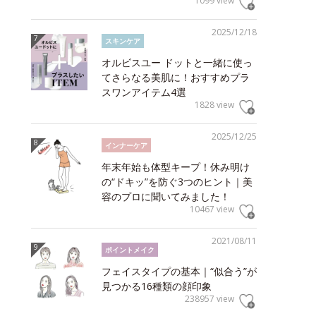
1099 view
2025/12/18
スキンケア
オルビスユー ドットと一緒に使っ
てさらなる美肌に！おすすめプラ
スワンアイテム4選
1828 view
2025/12/25
インナーケア
年末年始も体型キープ！休み明け
の“ドキッ”を防ぐ3つのヒント｜美
容のプロに聞いてみました！
10467 view
2021/08/11
ポイントメイク
フェイスタイプの基本｜“似合う”が
見つかる16種類の顔印象
238957 view