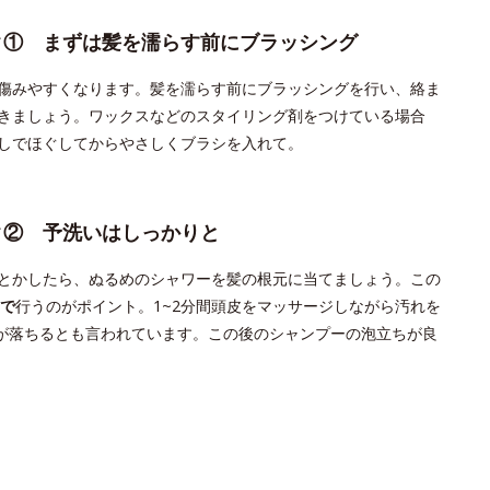
ク① まずは髪を濡らす前にブラッシング
傷みやすくなります。髪を濡らす前にブラッシングを行い、絡ま
きましょう。ワックスなどのスタイリング剤をつけている場合
しでほぐしてからやさしくブラシを入れて。
ク② 予洗いはしっかりと
とかしたら、ぬるめのシャワーを髪の根元に当てましょう。この
で
行うのがポイント。1~2分間頭皮をマッサージしながら汚れを
が落ちるとも言われています。この後のシャンプーの泡立ちが良