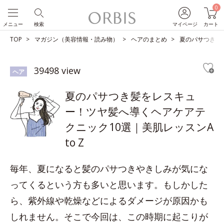
0
メニュー
検索
マイページ
カート
TOP
マガジン（美容情報・読み物）
ヘアのまとめ
夏のパサつき髪を
39498 view
ヘア
夏のパサつき髪をレスキュ
ー！ツヤ髪へ導くヘアケアテ
クニック10選｜美肌レッスンA
to Z
毎年、夏になると髪のパサつきやきしみが気にな
ってくるという方も多いと思います。もしかした
ら、紫外線や乾燥などによるダメージが原因かも
しれません。そこで今回は、この時期に起こりが