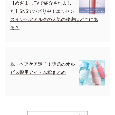
【めざましTVで紹介されまし
た】SNSでバズり中！エッセン
スインヘアミルクの人気の秘密はどこにあ
る？
脱・ヘアケア迷子！話題のオル
ビス髪用アイテム総まとめ