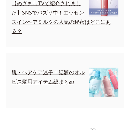
【めざましTVで紹介されまし
た】SNSでバズり中！エッセン
スインヘアミルクの人気の秘密はどこにあ
る？
脱・ヘアケア迷子！話題のオル
ビス髪用アイテム総まとめ