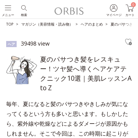
0
メニュー
検索
マイページ
カート
TOP
マガジン（美容情報・読み物）
ヘアのまとめ
夏のパサつき髪を
39498 view
ヘア
夏のパサつき髪をレスキュ
ー！ツヤ髪へ導くヘアケアテ
クニック10選｜美肌レッスンA
to Z
毎年、夏になると髪のパサつきやきしみが気にな
ってくるという方も多いと思います。もしかした
ら、紫外線や乾燥などによるダメージが原因かも
しれません。そこで今回は、この時期に起こりが