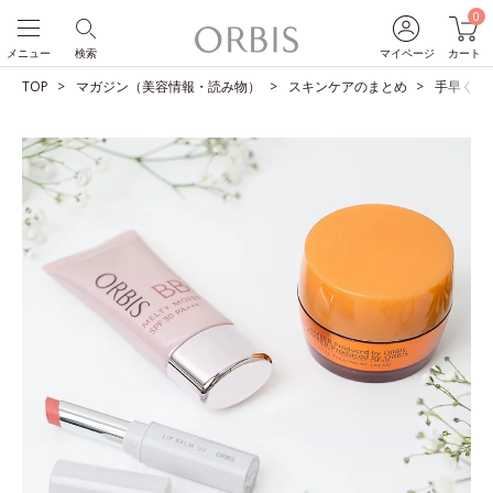
0
メニュー
検索
マイページ
カート
TOP
マガジン（美容情報・読み物）
スキンケアのまとめ
手早くしっ