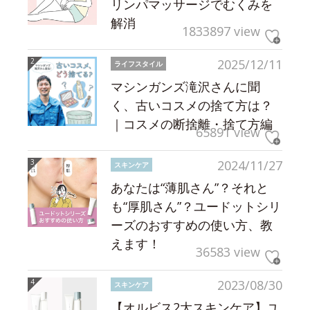
リンパマッサージでむくみを
解消
1833897 view
2025/12/11
ライフスタイル
マシンガンズ滝沢さんに聞
く、古いコスメの捨て方は？
｜コスメの断捨離・捨て方編
65891 view
2024/11/27
スキンケア
あなたは“薄肌さん”？それと
も“厚肌さん”？ユードットシリ
ーズのおすすめの使い方、教
えます！
36583 view
2023/08/30
スキンケア
【オルビス2大スキンケア】ユ