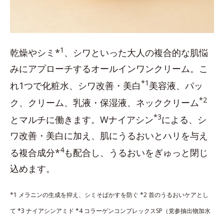
1
乾燥やシミ*
、シワといった大人の複合的な肌悩
みにアプローチするオールインワンクリーム。こ
*1
れ1つで化粧水、シワ改善・美白
美容液、パッ
*2
ク、クリーム、乳液・保湿液、ネッククリーム
*3
とマルチに働きます。Wナイアシン
による、シ
ワ改善・美白に加え、肌にうるおいとハリを与え
4
る複合成分*
も配合し、うるおいをぎゅっと閉じ
込めます。
*1 メラニンの生成を抑え、シミそばかすを防ぐ *2 首のうるおいケアとし
て *3 ナイアシンアミド *4 コラーゲンコンプレックスSP（党参抽出物加水