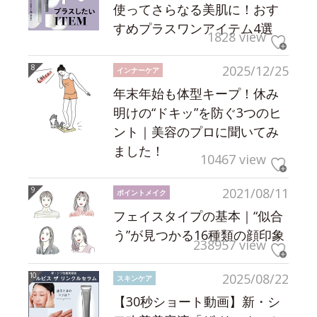
使ってさらなる美肌に！おす
すめプラスワンアイテム4選
1828 view
2025/12/25
インナーケア
年末年始も体型キープ！休み
明けの“ドキッ”を防ぐ3つのヒ
ント｜美容のプロに聞いてみ
ました！
10467 view
2021/08/11
ポイントメイク
フェイスタイプの基本｜“似合
う”が見つかる16種類の顔印象
238957 view
2025/08/22
スキンケア
【30秒ショート動画】新・シ