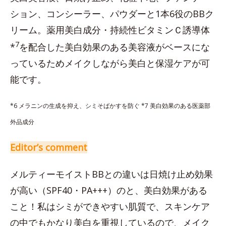
ション、コンシーラー、パウダーと1本6役のBBク
リーム。薬用美白成分・持続性ビタミンＣ誘導体
7
*
を配合した美白効果のある美容液がベースにな
っているためメイクしながら美白と保湿ケアが可
能です。
*6 メラニンの生成を抑え、シミそばかすを防ぐ *7 美白効果のある医薬部
外品成分
Editor’s comment
メルティーモイストBBとの違いは日焼け止め効果
が高い（SPF40・PA+++）のと、美白効果がある
こと！私はシミができやすい肌質で、スキンケア
の中でもかなり美白を重視しているので、メイク