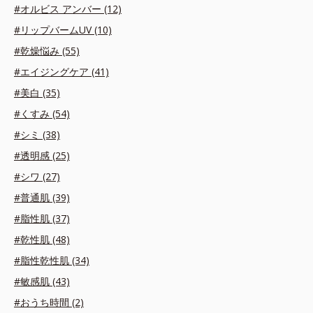
#オルビス アンバー (12)
#リップバームUV (10)
#乾燥悩み (55)
#エイジングケア (41)
#美白 (35)
#くすみ (54)
#シミ (38)
#透明感 (25)
#シワ (27)
#普通肌 (39)
#脂性肌 (37)
#乾性肌 (48)
#脂性乾性肌 (34)
#敏感肌 (43)
#おうち時間 (2)