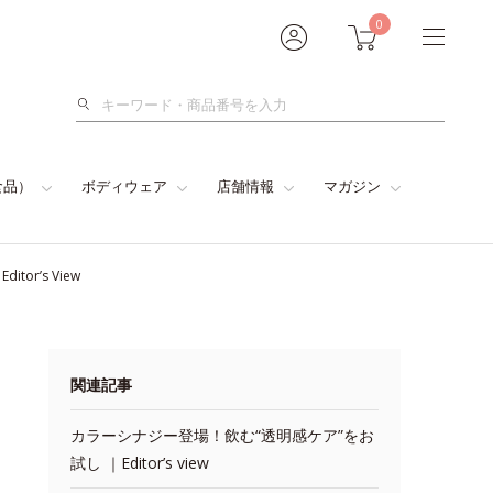
0
検
索
食品）
ボディウェア
店舗情報
マガジン
r’s View
関連記事
カラーシナジー登場！飲む“透明感ケア”をお
試し ｜Editor’s view