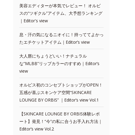
美容エディターが本気でレビュー！ オルビ
スの“ツギクル”アイテム、大予想ランキング
｜Editor's view
息・汗の気になるニオイに！持っててよかっ
たエチケットアイテム｜Editor’s view
大人唇にちょうどいい！ナチュラル
な“MLBB”リップカラーのすすめ｜Editor’s
view
オルビス初のコンセプトショップがOPEN！
五感が喜ぶスキンケア空間“SKINCARE
LOUNGE BY ORBIS” ｜Editor’s view Vol.1
【SKINCARE LOUNGE BY ORBIS体験レポ
ート】発見！“今”の私に合うお手入れ方法｜
Editor’s view Vol.2