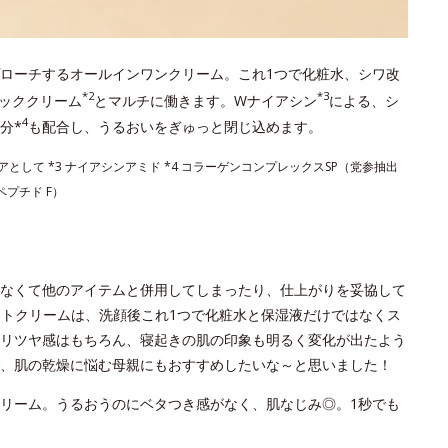
ローチするオールインワンクリーム。これ1つで化粧水、シワ改
*2
*3
ッククリーム
とマルチに働きます。Wナイアシン
による、シ
4
分*
も配合し、うるおいをぎゅっと閉じ込めます。
アとして *3 ナイアシンアミド *4 コラーゲンコンプレックスSP（党参抽出
プチド F）
なくて他のアイテムと併用してしまったり、仕上がりを妥協して
ントクリームは、洗顔後これ1つで化粧水と保湿液だけではなくス
リツヤ感はもちろん、寝起きの肌の印象も明るく変化が出たよう
、肌の乾燥に悩む母親にもおすすめしたいな～と思いました！
リーム。うるおうのにベタつき感がなく、肌なじみ◎。1秒でも