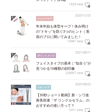
1828 view
2025/12/25
インナーケア
年末年始も体型キープ！休み明け
の“ドキッ”を防ぐ3つのヒント｜美
容のプロに聞いてみました！
10467 view
2021/08/11
ポイントメイク
フェイスタイプの基本｜“似合う”が
見つかる16種類の顔印象
238957 view
2025/08/22
スキンケア
【30秒ショート動画】新・シワ改
善美容液「ザ リンクルセラム」の
おすすめの使い方って？
5411 view