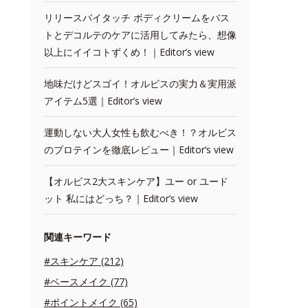
リリースバイタッチ ボディクリームをバス
トとデコルテのケアに活用してみたら、想像
以上にイイコトずくめ！｜Editor’s view
地味だけどスゴイ！オルビスの実力＆実用派
アイテム5選｜Editor’s view
運動しない大人女性も飲むべき！？オルビス
のプロテインを徹底レビュー｜Editor‘s view
【オルビス2大スキンケア】ユー or ユード
ット 私にはどっち？｜Editor’s view
関連キーワード
#スキンケア (212)
#ベースメイク (77)
#ポイントメイク (65)