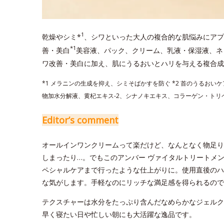
1
乾燥やシミ*
、シワといった大人の複合的な肌悩みにアプ
*1
善・美白
美容液、パック、クリーム、乳液・保湿液、ネ
ワ改善・美白に加え、肌にうるおいとハリを与える複合成
*1 メラニンの生成を抑え、シミそばかすを防ぐ *2 首のうるおいケ
物加水分解液、黄杞エキス-2、シナノキエキス、コラーゲン・トリペ
Editor’s comment
オールインワンクリームって楽だけど、なんとなく物足り
しまったり…。でもこのアンバー ヴァイタルトリートメ
ペシャルケアまで行ったような仕上がりに。使用直後のハ
な気がします。手軽なのにリッチな満足感を得られるので
テクスチャーは水分をたっぷり含んだなめらかなジェルク
早く寝たい日や忙しい朝にも大活躍な逸品です。