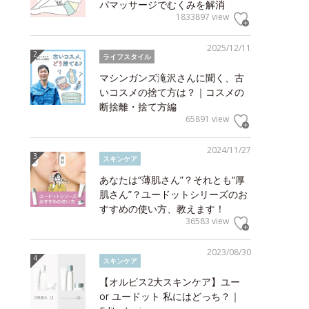
パマッサージでむくみを解消
1833897 view
2025/12/11
ライフスタイル
マシンガンズ滝沢さんに聞く、古
いコスメの捨て方は？｜コスメの
断捨離・捨て方編
65891 view
2024/11/27
スキンケア
あなたは“薄肌さん”？それとも“厚
肌さん”？ユードットシリーズのお
すすめの使い方、教えます！
36583 view
2023/08/30
スキンケア
【オルビス2大スキンケア】ユー
or ユードット 私にはどっち？｜