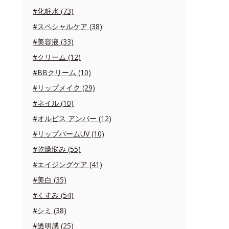
#化粧水 (73)
#スペシャルケア (38)
#美容液 (33)
#クリーム (12)
#BBクリーム (10)
#リップメイク (29)
#ネイル (10)
#オルビス アンバー (12)
#リップバームUV (10)
#乾燥悩み (55)
#エイジングケア (41)
#美白 (35)
#くすみ (54)
#シミ (38)
#透明感 (25)