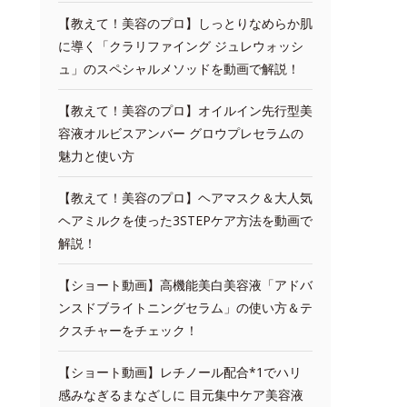
【教えて！美容のプロ】しっとりなめらか肌
に導く「クラリファイング ジュレウォッシ
ュ」のスペシャルメソッドを動画で解説！
【教えて！美容のプロ】オイルイン先行型美
容液オルビスアンバー グロウプレセラムの
魅力と使い方
【教えて！美容のプロ】ヘアマスク＆大人気
ヘアミルクを使った3STEPケア方法を動画で
解説！
【ショート動画】高機能美白美容液「アドバ
ンスドブライトニングセラム」の使い方＆テ
クスチャーをチェック！
【ショート動画】レチノール配合*1でハリ
感みなぎるまなざしに 目元集中ケア美容液