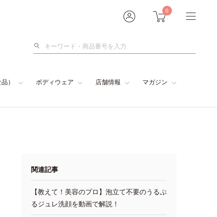
0
検
索
食品）
ボディウェア
店舗情報
マガジン
関連記事
【教えて！美容のプロ】泡立て不要のうるぷ
るジュレ洗顔を動画で解説！