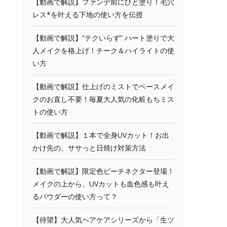
【動画で解説】ファンデ前にひと塗り！毛穴
レス*を叶える下地の使い方を伝授
【動画で解説】“テクいらず” ハート塗りで大
人メイクを格上げ！チーク＆ハイライトの使
い方
【動画で解説】仕上げのミストでベースメイ
クのお直し不要！毎夏大人気の化粧もちミス
トの使い方
【動画で解説】１本で全身UVカット！お出
かけ先の、ササっと日焼け対策方法
【動画で解説】限定色ピーチネクター登場！
メイクの上から、UVカットも血色感も叶え
るパウダーの使い方って？
【待望】大人気ヘアケアシリーズから「生ツ