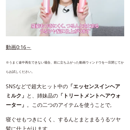
動画0:16～
※うまく途中再生できない場合、前に立ち上がった動画ウィンドウを一旦閉じてか
らお試しください。
SNSなどで超大ヒット中の
「エッセンスインヘア
ミルク」
と、姉妹品の
「トリートメントヘアウォ
ーター」
。この二つのアイテムを使うことで,
寝ぐせもつきにくく、するんとまとまるうるツヤ
髪に仕上がります。