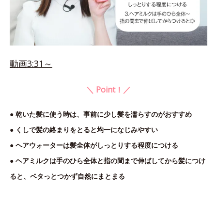
動画3:31～
＼ Point！／
● 乾いた髪に使う時は、事前に少し髪を濡らすのがおすすめ
● くしで髪の絡まりをとると均一になじみやすい
● ヘアウォーターは髪全体がしっとりする程度につける
● ヘアミルクは手のひら全体と指の間まで伸ばしてから髪につけ
ると、ベタっとつかず自然にまとまる