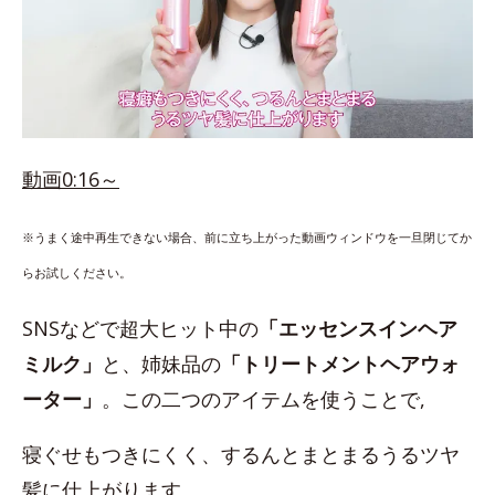
動画0:16～
※うまく途中再生できない場合、前に立ち上がった動画ウィンドウを一旦閉じてか
らお試しください。
SNSなどで超大ヒット中の
「エッセンスインヘア
ミルク」
と、姉妹品の
「トリートメントヘアウォ
ーター」
。この二つのアイテムを使うことで,
寝ぐせもつきにくく、するんとまとまるうるツヤ
髪に仕上がります。