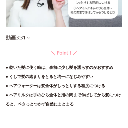
動画3:31～
＼ Point！／
● 乾いた髪に使う時は、事前に少し髪を濡らすのがおすすめ
● くしで髪の絡まりをとると均一になじみやすい
● ヘアウォーターは髪全体がしっとりする程度につける
● ヘアミルクは手のひら全体と指の間まで伸ばしてから髪につけ
ると、ベタっとつかず自然にまとまる