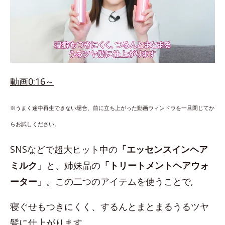
動画0:16～
※うまく途中再生できない場合、前に立ち上がった動画ウィンドウを一旦閉じてか
らお試しください。
SNSなどで超大ヒット中の
「エッセンスインヘア
ミルク」
と、姉妹品の
「トリートメントヘアウォ
ーター」
。この二つのアイテムを使うことで,
寝ぐせもつきにくく、するんとまとまるうるツヤ
髪に仕上がります。