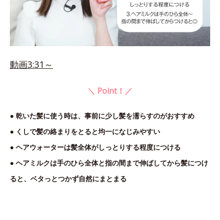
動画3:31～
＼ Point！／
● 乾いた髪に使う時は、事前に少し髪を濡らすのがおすすめ
● くしで髪の絡まりをとると均一になじみやすい
● ヘアウォーターは髪全体がしっとりする程度につける
● ヘアミルクは手のひら全体と指の間まで伸ばしてから髪につけ
ると、ベタっとつかず自然にまとまる